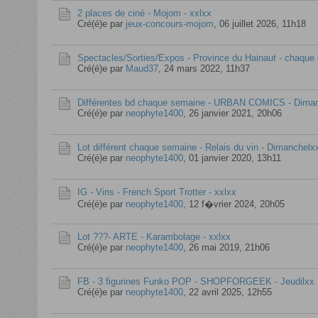
2 places de ciné - Mojom - xxlxx
Cré(é)e par
jeux-concours-mojom
,
06 juillet 2026, 11h18
Spectacles/Sorties/Expos - Province du Hainaut - chaque
Cré(é)e par
Maud37
,
24 mars 2022, 11h37
Différentes bd chaque semaine - URBAN COMICS - Dima
Cré(é)e par
neophyte1400
,
26 janvier 2021, 20h06
Lot différent chaque semaine - Relais du vin - Dimanchelx
Cré(é)e par
neophyte1400
,
01 janvier 2020, 13h11
IG - Vins - French Sport Trotter - xxlxx
Cré(é)e par
neophyte1400
,
12 f�vrier 2024, 20h05
Lot ???- ARTE - Karambolage - xxlxx
Cré(é)e par
neophyte1400
,
26 mai 2019, 21h06
FB - 3 figurines Funko POP - SHOPFORGEEK - Jeudilxx
Cré(é)e par
neophyte1400
,
22 avril 2025, 12h55