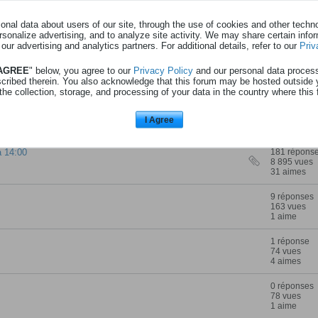
68 réponse
nal data about users of our site, through the use of cookies and other technol
2 101 vues
rsonalize advertising, and to analyze site activity. We may share certain info
4 aimes
 our advertising and analytics partners. For additional details, refer to our
Priv
24 réponse
 AGREE
" below, you agree to our
Privacy Policy
and our personal data proces
1 383 vues
scribed therein. You also acknowledge that this forum may be hosted outside 
9 aimes
the collection, storage, and processing of your data in the country where this 
96 réponse
2 137 vues
I Agree
10 aimes
à 14:00
181 répons
8 895 vues
31 aimes
9 réponses
163 vues
1 aime
1 réponse
74 vues
4 aimes
0 réponses
78 vues
1 aime