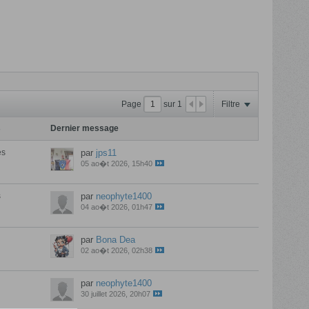
Page
sur
1
Filtre
s
Dernier message
es
par
jps11
05 ao�t 2026, 15h40
s
par
neophyte1400
04 ao�t 2026, 01h47
par
Bona Dea
02 ao�t 2026, 02h38
par
neophyte1400
30 juillet 2026, 20h07