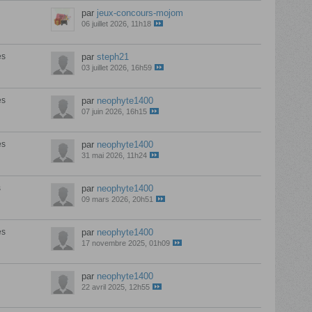
par
jeux-concours-mojom
06 juillet 2026, 11h18
es
par
steph21
03 juillet 2026, 16h59
es
par
neophyte1400
07 juin 2026, 16h15
es
par
neophyte1400
31 mai 2026, 11h24
s
par
neophyte1400
09 mars 2026, 20h51
es
par
neophyte1400
17 novembre 2025, 01h09
par
neophyte1400
22 avril 2025, 12h55