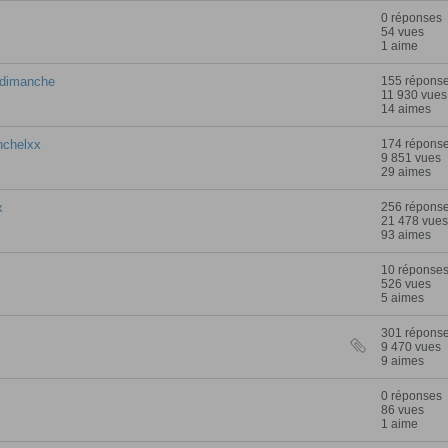
0 réponses
54 vues
1 aime
 dimanche
155 répons
11 930 vues
14 aimes
nchelxx
174 répons
9 851 vues
29 aimes
x
256 répons
21 478 vues
93 aimes
10 réponse
526 vues
5 aimes
301 répons
9 470 vues
9 aimes
0 réponses
86 vues
1 aime