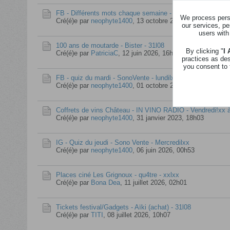
FB - Différents mots chaque semaine - JANETTE - xxlxx
We process perso
Cré(é)e par
neophyte1400
,
13 octobre 2024, 13h44
our services, pe
users with
100 ans de moutarde - Bister - 31l08
By clicking "
I
Cré(é)e par
PatriciaC
,
12 juin 2026, 16h45
practices as de
you consent to 
FB - quiz du mardi - SonoVente - lundilxx
Cré(é)e par
neophyte1400
,
01 octobre 2024, 20h15
Coffrets de vins Château - IN VINO RADIO - Vendredi!xx 
Cré(é)e par
neophyte1400
,
31 janvier 2023, 18h03
IG - Quiz du jeudi - Sono Vente - Mercredilxx
Cré(é)e par
neophyte1400
,
06 juin 2026, 00h53
Places ciné Les Grignoux - qu4tre - xxlxx
Cré(é)e par
Bona Dea
,
11 juillet 2026, 02h01
Tickets festival/Gadgets - Aïki (achat) - 31l08
Cré(é)e par
TITI
,
08 juillet 2026, 10h07