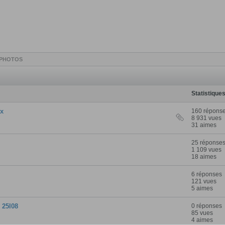
PHOTOS
Statistique
xx
160 répons
8 931 vues
31 aimes
25 réponse
1 109 vues
18 aimes
6 réponses
121 vues
5 aimes
 25l08
0 réponses
85 vues
4 aimes