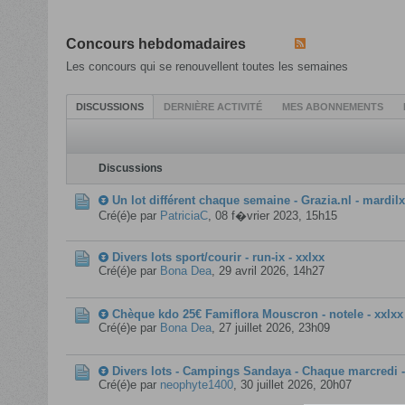
Concours hebdomadaires
Les concours qui se renouvellent toutes les semaines
DISCUSSIONS
DERNIÈRE ACTIVITÉ
MES ABONNEMENTS
Discussions
Un lot différent chaque semaine - Grazia.nl - mardil
Cré(é)e par
PatriciaC
,
08 f�vrier 2023, 15h15
Divers lots sport/courir - run-ix - xxlxx
Cré(é)e par
Bona Dea
,
29 avril 2026, 14h27
Chèque kdo 25€ Famiflora Mouscron - notele - xxlxx
Cré(é)e par
Bona Dea
,
27 juillet 2026, 23h09
Divers lots - Campings Sandaya - Chaque marcredi -
Cré(é)e par
neophyte1400
,
30 juillet 2026, 20h07