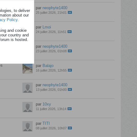
s
par
neophyte1400
ogies, to deliver
25 juillet 2026, 21h01
rmation about our
acy Policy
.
s
par
Lmoi
sing and cookie
24 juillet 2026, 11h51
your country and
forum is hosted.
s
par
neophyte1400
23 juillet 2026, 01h08
es
par
Balajo
16 juillet 2026, 12h55
par
neophyte1400
13 juillet 2026, 01h00
par
10xy
11 juillet 2026, 13h14
par
TITI
08 juillet 2026, 10h07