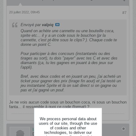
20 juillet 2022, 09h45
#7
Envoyé par
valpiq
Quand on achète une cannette ou une bouteille coca,
sprite etc... il y a un code sous le bouchon (pr la
cannette, c'est pt-être sous le clips? ). Chaque code te
donne un point C.
Pour participer à des concours (instantanés ou des
tirages au sort), tu dois "payer" avec tes C et avec des
diamants (ça, tu les gagnes en jouant à des jeux sur
l'appli).
Bref, avec deux codes et en jouant un peu, j'ai acheté un
ticket pour gagner des prix (tirage fin aout) et j'ai testé un
jeu instantané Sprite et là on sait direct si on gagne ou
pas et j'ai gagné un pouf.
Je ne vois aucun code sous un bouchon coca, ni sous un bouchon
fanta... il ressemble à quoi ce code (format) ?
We process personal data about
users of our site, through the use
of cookies and other
laussa
technologies, to deliver our
Dément