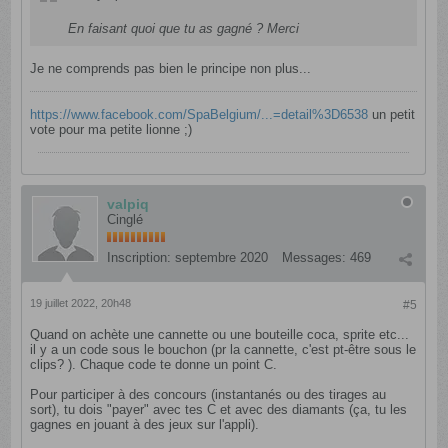
En faisant quoi que tu as gagné ? Merci
Je ne comprends pas bien le principe non plus...
https://www.facebook.com/SpaBelgium/...=detail%3D6538
un petit
vote pour ma petite lionne ;)
valpiq
Cinglé
Inscription:
septembre 2020
Messages:
469
19 juillet 2022, 20h48
#5
Quand on achète une cannette ou une bouteille coca, sprite etc...
il y a un code sous le bouchon (pr la cannette, c'est pt-être sous le
clips? ). Chaque code te donne un point C.
Pour participer à des concours (instantanés ou des tirages au
sort), tu dois "payer" avec tes C et avec des diamants (ça, tu les
gagnes en jouant à des jeux sur l'appli).