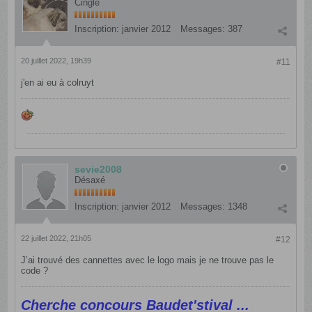
Cinglé
Inscription:
janvier 2012
Messages:
387
20 juillet 2022, 19h39
#11
j'en ai eu à colruyt
sevie2008
Désaxé
Inscription:
janvier 2012
Messages:
1348
22 juillet 2022, 21h05
#12
J’ai trouvé des cannettes avec le logo mais je ne trouve pas le
code ?
Cherche concours Baudet'stival ...