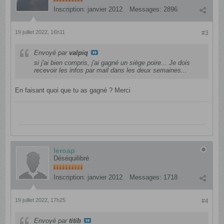
Inscription:
janvier 2012
Messages:
2896
19 juillet 2022, 16h11
#3
Envoyé par
valpiq
si j'ai bien compris, j'ai gagné un siège poire... Je dois
recevoir les infos par mail dans les deux semaines...
En faisant quoi que tu as gagné ? Merci
leroap
Déséquilibré
Inscription:
janvier 2012
Messages:
1718
19 juillet 2022, 17h25
#4
Envoyé par
titib