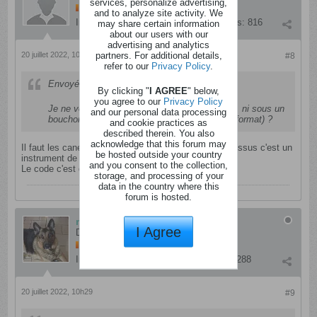
services, personalize advertising,
and to analyze site activity. We
Inscription:
septembre 2012
Messages:
816
may share certain information
about our users with our
advertising and analytics
partners. For additional details,
20 juillet 2022, 10h14
#8
refer to our
Privacy Policy
.
Envoyé par
missrevolver
By clicking "
I AGREE
" below,
you agree to our
Privacy Policy
Je ne vois aucun code sous un bouchon coca, ni sous un
and our personal data processing
bouchon fanta... il ressemble à quoi ce code (format) ?
and cookie practices as
described therein. You also
acknowledge that this forum may
Il faut les canettes ou bouteilles avec le petit logo dessus c'est un
be hosted outside your country
instrument de musique et un QR code.
and you consent to the collection,
Le code c'est des chiffres et des lettres
storage, and processing of your
data in the country where this
forum is hosted.
missrevolver
I Agree
Dingo
Inscription:
janvier 2012
Messages:
3288
20 juillet 2022, 10h29
#9