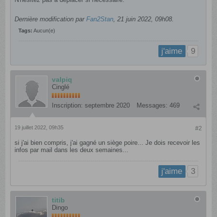
Dernière modification par
Fan2Stan
,
21 juin 2022, 09h08
.
Tags:
Aucun(e)
9
j'aime
valpiq
Cinglé
Inscription:
septembre 2020
Messages:
469
19 juillet 2022, 09h35
#2
si j'ai bien compris, j'ai gagné un siège poire... Je dois recevoir les
infos par mail dans les deux semaines...
3
j'aime
titib
Dingo