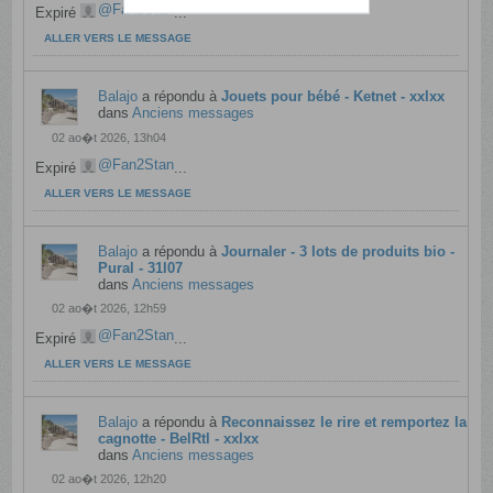
Fan2Stan
Expiré
...
ALLER VERS LE MESSAGE
Balajo
a répondu à
Jouets pour bébé - Ketnet - xxlxx
dans
Anciens messages
02 ao�t 2026, 13h04
Fan2Stan
Expiré
...
ALLER VERS LE MESSAGE
Balajo
a répondu à
Journaler - 3 lots de produits bio -
Pural - 31l07
dans
Anciens messages
02 ao�t 2026, 12h59
Fan2Stan
Expiré
...
ALLER VERS LE MESSAGE
Balajo
a répondu à
Reconnaissez le rire et remportez la
cagnotte - BelRtl - xxlxx
dans
Anciens messages
02 ao�t 2026, 12h20