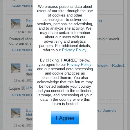
ALLER VERS LE MESSAGE
We process personal data about
users of our site, through the use
of cookies and other
technologies, to deliver our
Balajo
a répondu à
Fin de Fou De Concours
services, personalize advertising,
dans
Café du coin
and to analyze site activity. We
02 ao�t 2026, 21h16
may share certain information
about our users with our
Pourquoi réponds tu à sa place en effet on aimerait savoir l'avenir
advertising and analytics
du forum et si changement il y aura !...
partners. For additional details,
refer to our
Privacy Policy
.
ALLER VERS LE MESSAGE
By clicking "
I AGREE
" below,
you agree to our
Privacy Policy
Balajo
a répondu à
Album de Mauro Pawlowski - Radio1
and our personal data processing
- xxlxx
and cookie practices as
dans
Anciens messages
described therein. You also
02 ao�t 2026, 13h09
acknowledge that this forum may
be hosted outside your country
Fan2Stan
Expiré
...
and you consent to the collection,
storage, and processing of your
ALLER VERS LE MESSAGE
data in the country where this
forum is hosted.
Balajo
a répondu à
4 boekjes Jamie Oliver / Jamie's
kleine keukenbieb - Ketnet - xxlxx
I Agree
dans
Anciens messages
02 ao�t 2026, 13h08