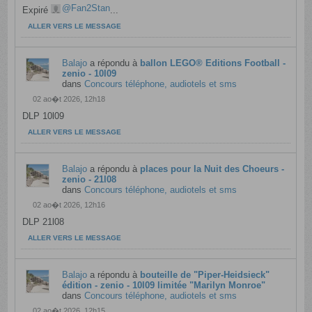
Fan2Stan
Expiré
...
ALLER VERS LE MESSAGE
Balajo
a répondu à
ballon LEGO® Editions Football -
zenio - 10l09
dans
Concours téléphone, audiotels et sms
02 ao�t 2026, 12h18
DLP 10l09
ALLER VERS LE MESSAGE
Balajo
a répondu à
places pour la Nuit des Choeurs -
zenio - 21l08
dans
Concours téléphone, audiotels et sms
02 ao�t 2026, 12h16
DLP 21l08
ALLER VERS LE MESSAGE
Balajo
a répondu à
bouteille de "Piper-Heidsieck"
édition - zenio - 10l09 limitée "Marilyn Monroe"
dans
Concours téléphone, audiotels et sms
02 ao�t 2026, 12h15