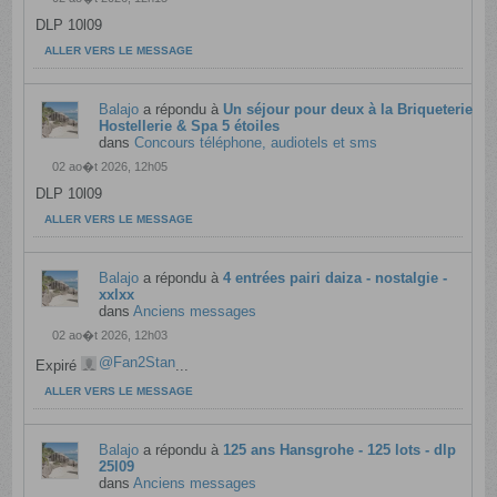
DLP 10l09
ALLER VERS LE MESSAGE
Balajo
a répondu à
Un séjour pour deux à la Briqueterie
Hostellerie & Spa 5 étoiles
dans
Concours téléphone, audiotels et sms
02 ao�t 2026, 12h05
DLP 10l09
ALLER VERS LE MESSAGE
Balajo
a répondu à
4 entrées pairi daiza - nostalgie -
xxlxx
dans
Anciens messages
02 ao�t 2026, 12h03
Fan2Stan
Expiré
...
ALLER VERS LE MESSAGE
Balajo
a répondu à
125 ans Hansgrohe - 125 lots - dlp
25l09
dans
Anciens messages