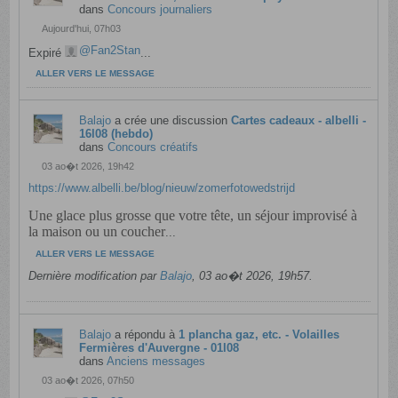
dans
Concours journaliers
Aujourd'hui, 07h03
Fan2Stan
Expiré
...
ALLER VERS LE MESSAGE
Balajo
a crée une discussion
Cartes cadeaux - albelli -
16l08 (hebdo)
dans
Concours créatifs
03 ao�t 2026, 19h42
https://www.albelli.be/blog/nieuw/zomerfotowedstrijd
Une glace plus grosse que votre tête, un séjour improvisé à
la maison ou un coucher
...
ALLER VERS LE MESSAGE
Dernière modification par
Balajo
,
03 ao�t 2026, 19h57
.
Balajo
a répondu à
1 plancha gaz, etc. - Volailles
Fermières d'Auvergne - 01l08
dans
Anciens messages
03 ao�t 2026, 07h50