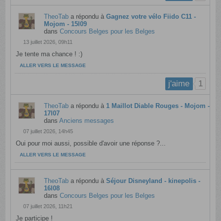
TheoTab
a répondu à
Gagnez votre vélo Fiido C11 -
Mojom - 15l09
dans
Concours Belges pour les Belges
13 juillet 2026, 09h11
Je tente ma chance ! :)
ALLER VERS LE MESSAGE
1
j'aime
TheoTab
a répondu à
1 Maillot Diable Rouges - Mojom -
17l07
dans
Anciens messages
07 juillet 2026, 14h45
Oui pour moi aussi, possible d'avoir une réponse ?...
ALLER VERS LE MESSAGE
TheoTab
a répondu à
Séjour Disneyland - kinepolis -
16l08
dans
Concours Belges pour les Belges
07 juillet 2026, 11h21
Je participe !