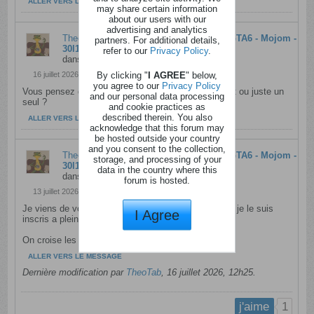
ALLER VERS LE MESSAGE
may share certain information
about our users with our
advertising and analytics
TheoTab
a répondu à
Un exemplaire de GTA6 - Mojom -
partners. For additional details,
30l10
refer to our
Privacy Policy
.
dans
Concours Belges pour les Belges
By clicking "
I AGREE
" below,
16 juillet 2026, 12h27
you agree to our
Privacy Policy
Vous pensez qu'il va y avoir plusieurs tirages au sort ou juste un
and our personal data processing
seul ?
and cookie practices as
described therein. You also
ALLER VERS LE MESSAGE
acknowledge that this forum may
be hosted outside your country
and you consent to the collection,
TheoTab
a répondu à
Un exemplaire de GTA6 - Mojom -
storage, and processing of your
30l10
data in the country where this
dans
Concours Belges pour les Belges
forum is hosted.
13 juillet 2026, 09h15
Je viens de voir qu'il y a d'autres jeu de dispo aussi, je le suis
I Agree
inscris a plein de trucs ah ah
On croise les doigts...
ALLER VERS LE MESSAGE
Dernière modification par
TheoTab
,
16 juillet 2026, 12h25
.
1
j'aime