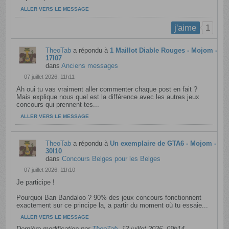
ALLER VERS LE MESSAGE
1
j'aime
TheoTab
a répondu à
1 Maillot Diable Rouges - Mojom -
17l07
dans
Anciens messages
07 juillet 2026, 11h11
Ah oui tu vas vraiment aller commenter chaque post en fait ?
Mais explique nous quel est la différence avec les autres jeux
concours qui prennent tes...
ALLER VERS LE MESSAGE
TheoTab
a répondu à
Un exemplaire de GTA6 - Mojom -
30l10
dans
Concours Belges pour les Belges
07 juillet 2026, 11h10
Je participe !
Pourquoi Ban Bandaloo ? 90% des jeux concours fonctionnent
exactement sur ce principe la, a partir du moment où tu essaie...
ALLER VERS LE MESSAGE
Dernière modification par
TheoTab
,
13 juillet 2026, 09h14
.