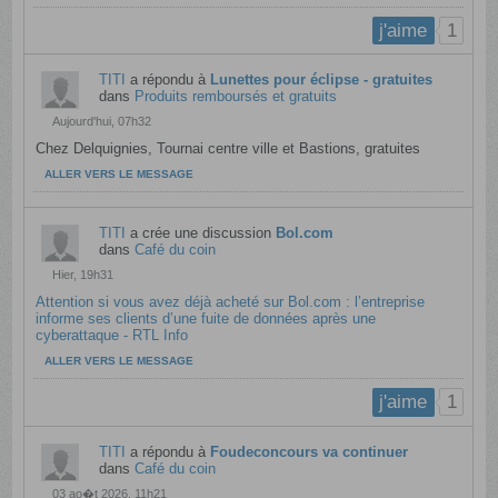
1
j'aime
TITI
a répondu à
Lunettes pour éclipse - gratuites
dans
Produits remboursés et gratuits
Aujourd'hui, 07h32
Chez Delquignies, Tournai centre ville et Bastions, gratuites
ALLER VERS LE MESSAGE
TITI
a crée une discussion
Bol.com
dans
Café du coin
Hier, 19h31
Attention si vous avez déjà acheté sur Bol.com : l’entreprise
informe ses clients d’une fuite de données après une
cyberattaque - RTL Info
ALLER VERS LE MESSAGE
1
j'aime
TITI
a répondu à
Foudeconcours va continuer
dans
Café du coin
03 ao�t 2026, 11h21