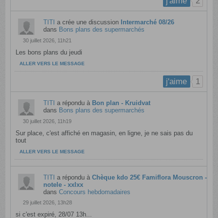
2
j'aime
TITI
a crée une discussion
Intermarché 08/26
dans
Bons plans des supermarchés
30 juillet 2026, 11h21
Les bons plans du jeudi
ALLER VERS LE MESSAGE
1
j'aime
TITI
a répondu à
Bon plan - Kruidvat
dans
Bons plans des supermarchés
30 juillet 2026, 11h19
Sur place, c'est affiché en magasin, en ligne, je ne sais pas du
tout
ALLER VERS LE MESSAGE
TITI
a répondu à
Chèque kdo 25€ Famiflora Mouscron -
notele - xxlxx
dans
Concours hebdomadaires
29 juillet 2026, 13h28
si c'est expiré, 28/07 13h...