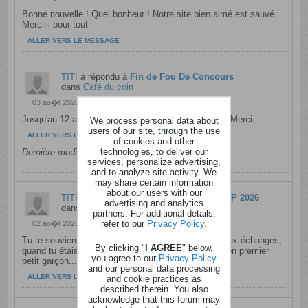
Bonne nouvelle ! Quel bonheur ! Notre site bien aimé est sauvé
Merciiii pour tout
ALLER VERS LE MESSAGE
TITI
a répondu à
Fin de Fou De Concours
dans
Café du coin
03 ao�t 2026, 10h10
Jusqu'au 12 août, votre contribution est bienvenue ! Merci...
We process personal data about
users of our site, through the use
ALLER VERS LE MESSAGE
of cookies and other
technologies, to deliver our
Dernière modification par
TITI
,
03 ao�t 2026, 10h22
.
services, personalize advertising,
and to analyze site activity. We
may share certain information
about our users with our
TITI
a répondu à
Album FIFA WORLD CUP 2026
advertising and analytics
dans
Actions épargnes
partners. For additional details,
refer to our
Privacy Policy
.
02 ao�t 2026, 16h00
Tu te souviens de moi ? Nous avons fait de nombreux échanges,
By clicking "
I AGREE
" below,
quand tu étais très active, jusqu'à la naissance de ton premier
you agree to our
Privacy Policy
petit garçon....
and our personal data processing
ALLER VERS LE MESSAGE
and cookie practices as
described therein. You also
acknowledge that this forum may