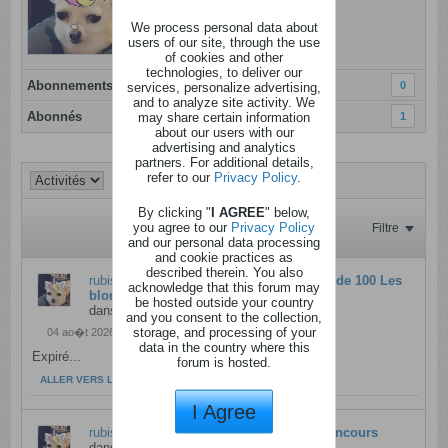
Dernière activité: Hier, 22h27
We process personal data about
Inscrit: 05 janvier 2022
users of our site, through the use
Localisation: Amay
of cookies and other
technologies, to deliver our
Abonnements
0
services, personalize advertising,
and to analyze site activity. We
Abonnés
may share certain information
1
about our users with our
advertising and analytics
partners. For additional details,
refer to our
Privacy Policy
.
By clicking "
I AGREE
" below,
you agree to our
Privacy Policy
Filtre
and our personal data processing
and cookie practices as
described therein. You also
rubislabine
a répondu à
Bon 30€ à l'achat de 100 Les
acknowledge that this forum may
blondinettes Verviers
be hosted outside your country
dans
Anciens messages
and you consent to the collection,
storage, and processing of your
04 ao�t 2026, 16h29
data in the country where this
Expiré...
forum is hosted.
ALLER VERS LE MESSAGE
I Agree
rubislabine
a répondu à
Fin de Fou De Concours
dans
Café du coin