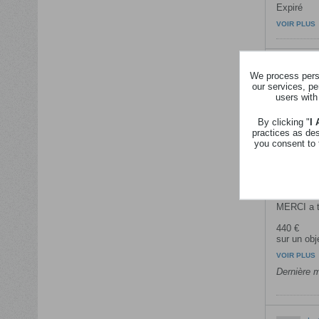
Expiré
VOIR PLUS
la 
We process perso
da
our services, pe
Expiré
users with
VOIR PLUS
By clicking "
I
practices as de
you consent to 
la 
da
Je viens d
MERCI a to
440 €
sur un obje
VOIR PLUS
Dernière m