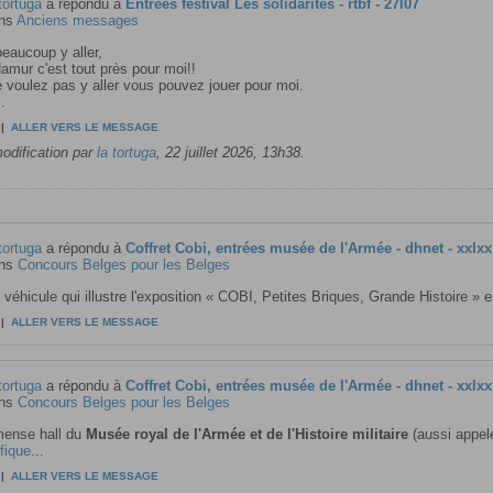
tortuga
a répondu à
Entrées festival Les solidarités - rtbf - 27l07
ns
Anciens messages
beaucoup y aller,
amur c'est tout près pour moi!!
 voulez pas y aller vous pouvez jouer pour moi.
.
|
ALLER VERS LE MESSAGE
odification par
la tortuga
,
22 juillet 2026, 13h38
.
tortuga
a répondu à
Coffret Cobi, entrées musée de l'Armée - dhnet - xxlxx
ns
Concours Belges pour les Belges
 véhicule qui illustre l'exposition « COBI, Petites Briques, Grande Histoire » et 
|
ALLER VERS LE MESSAGE
tortuga
a répondu à
Coffret Cobi, entrées musée de l'Armée - dhnet - xxlxx
ns
Concours Belges pour les Belges
mense hall du
Musée royal de l'Armée et de l'Histoire militaire
(aussi appe
fique
...
|
ALLER VERS LE MESSAGE