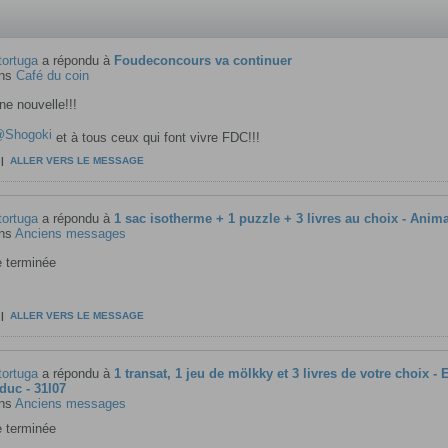
tortuga
a répondu à
Foudeconcours va continuer
ns
Café du coin
e nouvelle!!!
Shogoki
et à tous ceux qui font vivre FDC!!!
|
ALLER VERS LE MESSAGE
tortuga
a répondu à
1 sac isotherme + 1 puzzle + 3 livres au choix - Anima
ns
Anciens messages
 terminée
|
ALLER VERS LE MESSAGE
tortuga
a répondu à
1 transat, 1 jeu de mölkky et 3 livres de votre choix - 
duc - 31l07
ns
Anciens messages
 terminée