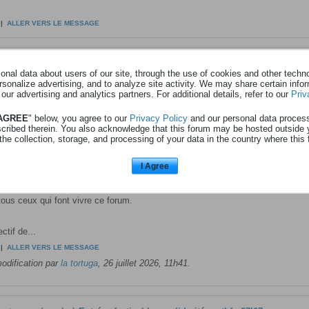
|
ALLER VERS LE MESSAGE
tortuga
a répondu à
Chèque kdo 25€ Famiflora Mouscron - notele - xxlxx
nal data about users of our site, through the use of cookies and other technol
ns
Concours hebdomadaires
rsonalize advertising, and to analyze site activity. We may share certain info
 our advertising and analytics partners. For additional details, refer to our
Priv
|
ALLER VERS LE MESSAGE
 AGREE
" below, you agree to our
Privacy Policy
and our personal data proces
scribed therein. You also acknowledge that this forum may be hosted outside 
the collection, storage, and processing of your data in the country where this 
tortuga
a répondu à
Fin de Fou De Concours
ns
Café du coin
I Agree
e voir le post évidement c'est fait!!!
us ceux qui font vivre ce forum.
ctif de...
|
ALLER VERS LE MESSAGE
odification par
la tortuga
,
26 juillet 2026, 11h41
.