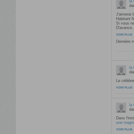
la 
da
J'aimerai 
Habitant N
Si vous ne
D'avance..
VOIR PLUS
Dernière m
la 
da
Le célèbre
VOIR PLUS
la 
da
Dans l'im
une magni
VOIR PLUS