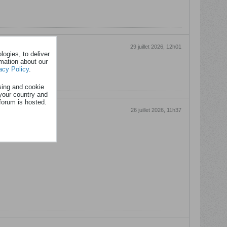
29 juillet 2026, 12h01
ogies, to deliver
rmation about our
acy Policy
.
sing and cookie
your country and
forum is hosted.
26 juillet 2026, 11h37