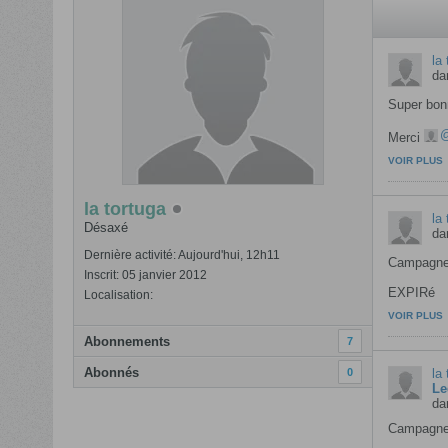
la 
da
Super bonn
Merci
VOIR PLUS
la tortuga
la 
Désaxé
da
Dernière activité: Aujourd'hui, 12h11
Campagne
Inscrit: 05 janvier 2012
EXPIRé
Localisation:
VOIR PLUS
Abonnements
7
Abonnés
0
la 
Le
da
Campagne