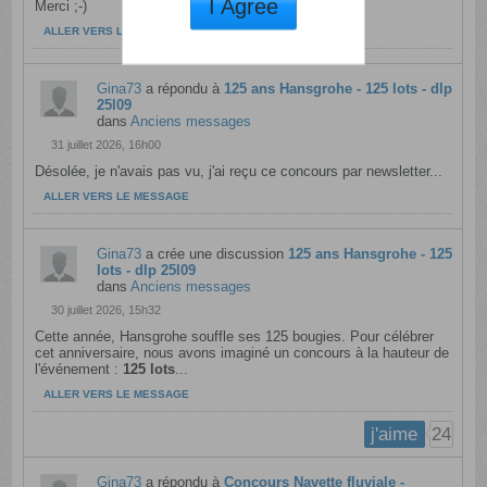
I Agree
Merci ;-)
ALLER VERS LE MESSAGE
Gina73
a répondu à
125 ans Hansgrohe - 125 lots - dlp
25l09
dans
Anciens messages
31 juillet 2026, 16h00
Désolée, je n'avais pas vu, j'ai reçu ce concours par newsletter...
ALLER VERS LE MESSAGE
Gina73
a crée une discussion
125 ans Hansgrohe - 125
lots - dlp 25l09
dans
Anciens messages
30 juillet 2026, 15h32
Cette année, Hansgrohe souffle ses 125 bougies. Pour célébrer
cet anniversaire, nous avons imaginé un concours à la hauteur de
l'événement :
125 lots
...
ALLER VERS LE MESSAGE
24
j'aime
Gina73
a répondu à
Concours Navette fluviale -