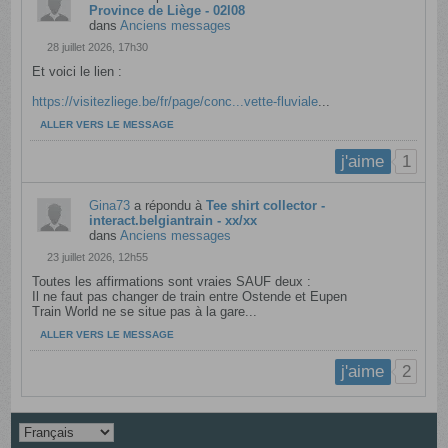
Province de Liège - 02l08
dans
Anciens messages
28 juillet 2026, 17h30
Et voici le lien :
https://visitezliege.be/fr/page/conc...vette-fluviale
...
ALLER VERS LE MESSAGE
1
j'aime
Gina73
a répondu à
Tee shirt collector -
interact.belgiantrain - xx/xx
dans
Anciens messages
23 juillet 2026, 12h55
Toutes les affirmations sont vraies SAUF deux :
Il ne faut pas changer de train entre Ostende et Eupen
Train World ne se situe pas à la gare...
ALLER VERS LE MESSAGE
2
j'aime