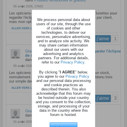
dans
Produits remboursés et gratuits
05 ao�t 2026, 17h03
Les opticiens- revendeurs ice-watch ont un stock de lunettes pour
regarder l'éclipse. C'est en principe une paire gratuite par client,
We process personal data about
mais mon opticien...
users of our site, through the use
of cookies and other
ALLER VERS LE MESSAGE
technologies, to deliver our
services, personalize advertising,
1
j'aime
and to analyze site activity. We
may share certain information
about our users with our
Gina73
a répondu à
Des lunettes pour regarder l'éclipse
advertising and analytics
de soleil - Vivacité - 07l08
partners. For additional details,
dans
Anciens messages
refer to our
Privacy Policy
.
05 ao�t 2026, 16h44
By clicking "
I AGREE
" below,
Les opticiens revendeurs ice-watch en ont reçu tout un stock,
you agree to our
Privacy Policy
normalement c'est une paire par client, mais j'en ai obtenu trois
and our personal data processing
sur simple demande, et...
and cookie practices as
ALLER VERS LE MESSAGE
described therein. You also
acknowledge that this forum may
be hosted outside your country
3
j'aime
and you consent to the collection,
storage, and processing of your
data in the country where this
Gina73
a répondu à
récap du 01l08
forum is hosted.
dans
Anciens messages
01 ao�t 2026, 14h34