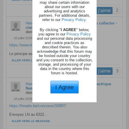
may share certain information
about our users with our
2
j'aime
advertising and analytics
partners. For additional details,
refer to our
Privacy Policy
.
Hermione
a crée une discussion
Sac à dos collector -
classic21 - 24l07
By clicking "
I AGREE
" below,
dans
Anciens messages
you agree to our
Privacy Policy
and our personal data processing
18 juillet 2026, 21h46
and cookie practices as
https://www.rtbf.be/article/classic-...ector-11592078
described therein. You also
acknowledge that this forum may
Le principe est simple : il suffit d’écouter...
be hosted outside your country
and you consent to the collection,
ALLER VERS LE MESSAGE
storage, and processing of your
data in the country where this
3
j'aime
forum is hosted.
Hermione
a crée une discussion
Bâteau électrique
I Agree
Namur - lnradio - 24l07
dans
Anciens messages
18 juillet 2026, 21h40
https://lnradio.be/concours/33997/
Envoyez LN au 6322...
ALLER VERS LE MESSAGE