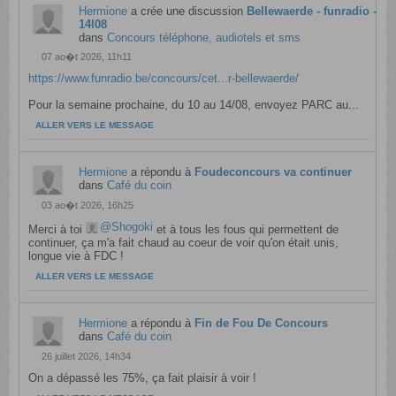
Hermione
a crée une discussion
Bellewaerde - funradio -
14l08
dans
Concours téléphone, audiotels et sms
07 ao�t 2026, 11h11
https://www.funradio.be/concours/cet...r-bellewaerde/
Pour la semaine prochaine, du 10 au 14/08, envoyez PARC au...
ALLER VERS LE MESSAGE
Hermione
a répondu à
Foudeconcours va continuer
dans
Café du coin
03 ao�t 2026, 16h25
Shogoki
Merci à toi
et à tous les fous qui permettent de
continuer, ça m'a fait chaud au coeur de voir qu'on était unis,
longue vie à FDC !
ALLER VERS LE MESSAGE
Hermione
a répondu à
Fin de Fou De Concours
dans
Café du coin
26 juillet 2026, 14h34
On a dépassé les 75%, ça fait plaisir à voir !