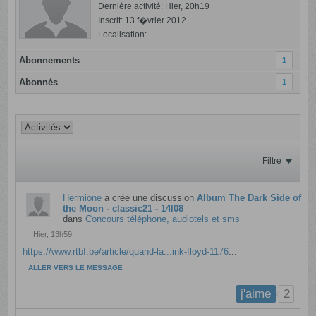
Dernière activité: Hier, 20h19
Inscrit: 13 f�vrier 2012
Localisation:
Abonnements
1
Abonnés
1
Filtre
Hermione
a crée une discussion
Album The Dark Side of
the Moon - classic21 - 14l08
dans
Concours téléphone, audiotels et sms
Hier, 13h59
https://www.rtbf.be/article/quand-la...ink-floyd-1176
...
ALLER VERS LE MESSAGE
2
j'aime