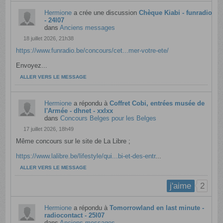
Hermione
a crée une discussion
Chèque Kiabi - funradio
- 24l07
dans
Anciens messages
18 juillet 2026, 21h38
https://www.funradio.be/concours/cet...mer-votre-ete/
Envoyez...
ALLER VERS LE MESSAGE
Hermione
a répondu à
Coffret Cobi, entrées musée de
l'Armée - dhnet - xxlxx
dans
Concours Belges pour les Belges
17 juillet 2026, 18h49
Même concours sur le site de La Libre ;
https://www.lalibre.be/lifestyle/qui...bi-et-des-entr
...
ALLER VERS LE MESSAGE
2
j'aime
Hermione
a répondu à
Tomorrowland en last minute -
radiocontact - 25l07
dans
Anciens messages