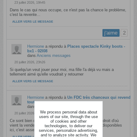
23 juillet 2026, 19h45
Dans le cas qui nous occupe, ce n'est pas la chance le problème,
c'est la revente...
ALLER VERS LE MESSAGE
2
j'aime
Hermione
a répondu à
Places spectacle Kinky boots -
bx1 - 02l08
dans
Anciens messages
20 juillet 2026, 23h26
Si quelqu'un veut jouer pour moi, ma fille l'a déjà vu mais a
tellement aimé qu'elle voudrait y retourner
ALLER VERS LE MESSAGE
Hermione
a répondu à
Un FDC très chanceux qui revend
tout
dans
Café du coin
We process personal data about
20 juillet 2026, 21h30
users of our site, through the use
Ce sont bien des tickets gagnés et en recoupant l'endroit d'où
of cookies and other
vient la vendeuse sur 2ème main avec les données disponibles
technologies, to deliver our
ici, c'est assez simple...
services, personalize advertising,
and to analyze site activity. We
ALLER VERS LE MESSAGE