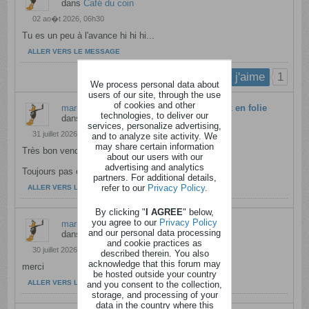
dans
Café du coin
02 ao�t 2026, 06h30
Tu es un peu à l'avance hi hi hi...
ALLER VERS LE MESSAGE
1
j'aime
We process personal data about
users of our site, through the use
of cookies and other
marianne211167
a répondu à
Chez les cox en folie
technologies, to deliver our
dans
Café du coin
services, personalize advertising,
31 juillet 2026, 06h24
and to analyze site activity. We
may share certain information
Très bon vendredi à vous
about our users with our
advertising and analytics
Toujours pas eu de pluie par ici
partners. For additional details,
refer to our
Privacy Policy
.
ALLER VERS LE MESSAGE
By clicking "
I AGREE
" below,
you agree to our
Privacy Policy
marianne211167
a répondu à
Récap 31l07
and our personal data processing
dans
Anciens messages
and cookie practices as
30 juillet 2026, 18h08
described therein. You also
acknowledge that this forum may
merci
be hosted outside your country
ALLER VERS LE MESSAGE
and you consent to the collection,
storage, and processing of your
data in the country where this