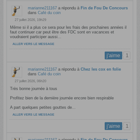
marianne211167
a répondu à
Fin de Fou De Concours
dans
Café du coin
27 juillet 2026, 19h29
Même si il a plus ce sera pour les frais des prochaines années il
faut continuer car peut être des FDC sont en vacances et
voudraient participer aussi...
ALLER VERS LE MESSAGE
1
j'aime
marianne211167
a répondu à
Chez les cox en folie
dans
Café du coin
27 juillet 2026, 06h20
Très bonne journée à tous
Profitez bien de la dernière journée encore bien respirable
A part quelques petites gouttes de...
ALLER VERS LE MESSAGE
1
j'aime
marianne211167
a répondu à
Fin de Fou De Concours