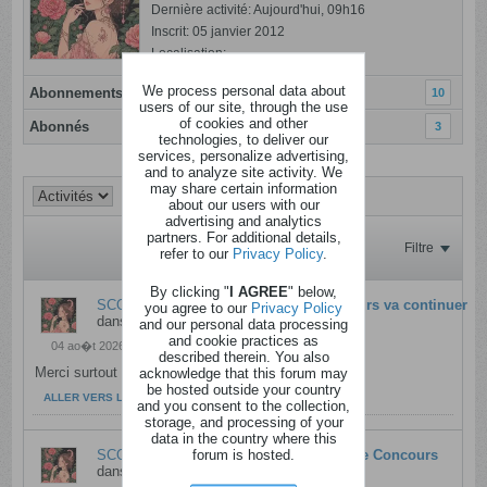
Dernière activité: Aujourd'hui, 09h16
Inscrit: 05 janvier 2012
Localisation:
We process personal data about
Abonnements
10
users of our site, through the use
of cookies and other
Abonnés
3
technologies, to deliver our
services, personalize advertising,
and to analyze site activity. We
may share certain information
about our users with our
advertising and analytics
partners. For additional details,
Filtre
refer to our
Privacy Policy
.
By clicking "
I AGREE
" below,
SCORPIONNE
a répondu à
Foudeconcours va continuer
you agree to our
Privacy Policy
dans
Café du coin
and our personal data processing
and cookie practices as
04 ao�t 2026, 16h10
described therein. You also
Merci surtout à Shogoki et à tous les fdc
acknowledge that this forum may
be hosted outside your country
ALLER VERS LE MESSAGE
and you consent to the collection,
storage, and processing of your
data in the country where this
forum is hosted.
SCORPIONNE
a répondu à
Fin de Fou De Concours
dans
Café du coin