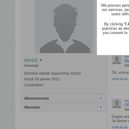
We process perso
our services, pe
users with
de
20
By clicking "
I
da
practices as de
you consent to 
Expiré
VOIR PLUS
de
dem2
20
da
Anormal
Ok, envoye
Dernière activité: Aujourd'hui, 02h22
Inscrit: 05 janvier 2012
VOIR PLUS
Localisation:
Abonnements
0
de
CE
Abonnés
0
da
Gagné ave
​Je donne 
VOIR PLUS