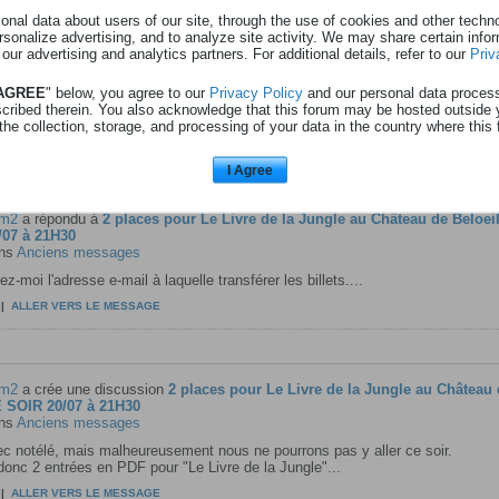
nal data about users of our site, through the use of cookies and other technol
rsonalize advertising, and to analyze site activity. We may share certain info
 our advertising and analytics partners. For additional details, refer to our
Priv
m2
a répondu à
2 places pour Le Livre de la Jungle au Château de Beloe
/07 à 21H30
 AGREE
" below, you agree to our
Privacy Policy
and our personal data proces
ns
Anciens messages
scribed therein. You also acknowledge that this forum may be hosted outside 
the collection, storage, and processing of your data in the country where this 
|
ALLER VERS LE MESSAGE
I Agree
m2
a répondu à
2 places pour Le Livre de la Jungle au Château de Beloe
/07 à 21H30
ns
Anciens messages
z-moi l'adresse e-mail à laquelle transférer les billets....
|
ALLER VERS LE MESSAGE
m2
a crée une discussion
2 places pour Le Livre de la Jungle au Château 
 SOIR 20/07 à 21H30
ns
Anciens messages
c notélé, mais malheureusement nous ne pourrons pas y aller ce soir.
donc 2 entrées en PDF pour "Le Livre de la Jungle"...
|
ALLER VERS LE MESSAGE