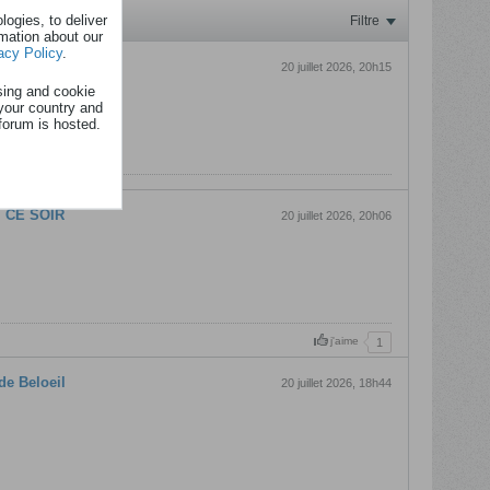
ogies, to deliver
Filtre
rmation about our
acy Policy
.
il CE SOIR
20 juillet 2026, 20h15
sing and cookie
your country and
forum is hosted.
il CE SOIR
20 juillet 2026, 20h06
j'aime
1
de Beloeil
20 juillet 2026, 18h44