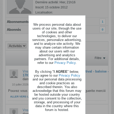
Dernière activité: Hier, 21h16
Inscrit: 15 octobre 2012
Localisation:
Abonnements
1
We process personal data about
users of our site, through the use
Abonnés
0
of cookies and other
technologies, to deliver our
services, personalize advertising,
and to analyze site activity. We
may share certain information
about our users with our
advertising and analytics
Filtre
partners. For additional details,
refer to our
Privacy Policy
.
Vns
a répondu à
By clicking "
Entrées Ronquières Festival - baloise -
I AGREE
" below,
17l07
you agree to our
Privacy Policy
dans
Anciens messages
and our personal data processing
and cookie practices as
10 juillet 2026, 18h54
described therein. You also
acknowledge that this forum may
Pouvez vous jouer pour moi aussi , je veux voir Marguerite merciii
be hosted outside your country
ALLER VERS LE MESSAGE
and you consent to the collection,
storage, and processing of your
data in the country where this
forum is hosted.
Vns
a répondu à
4 places Walibi
dans
Anciens messages