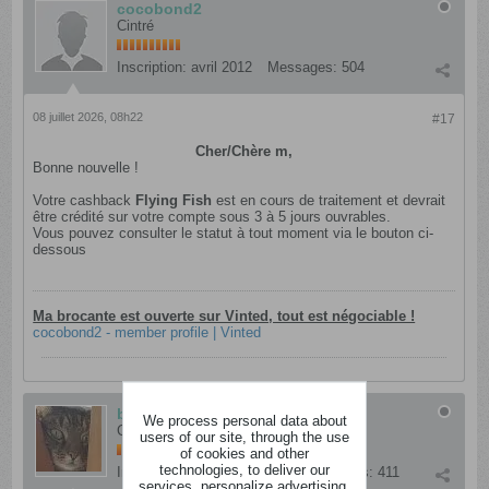
cocobond2
Cintré
Inscription:
avril 2012
Messages:
504
08 juillet 2026, 08h22
#17
Cher/Chère m,
Bonne nouvelle !
Votre cashback
Flying Fish
est en cours de traitement et devrait
être crédité sur votre compte sous 3 à 5 jours ouvrables.
Vous pouvez consulter le statut à tout moment via le bouton ci-
dessous
Ma brocante est ouverte sur Vinted, tout est négociable !
cocobond2 - member profile | Vinted
brol
We process personal data about
Cinglé
users of our site, through the use
of cookies and other
technologies, to deliver our
Inscription:
novembre 2016
Messages:
411
services, personalize advertising,