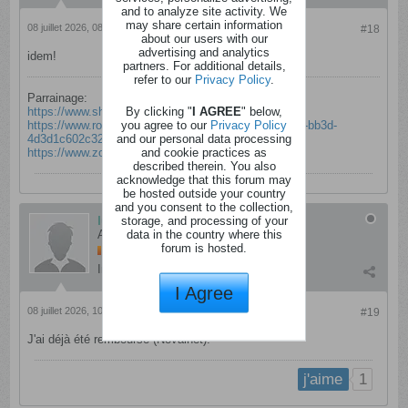
and to analyze site activity. We
may share certain information
08 juillet 2026, 08h54
#18
about our users with our
advertising and analytics
idem!
partners. For additional details,
refer to our
Privacy Policy
.
Parrainage:
By clicking "
I AGREE
" below,
https://www.shopmium.com/be-fr/referral/5n3uh6
you agree to our
Privacy Policy
https://www.royaltiz.com/referral/79fca384-cfb0-4a58-bb3d-
and our personal data processing
4d3d1c602c32
and cookie practices as
https://www.zooplus.be/invitations/PKds2iKs
described therein. You also
acknowledge that this forum may
be hosted outside your country
and you consent to the collection,
lucdec
storage, and processing of your
data in the country where this
Anormal
forum is hosted.
Inscription:
mars 2021
Messages:
31
I Agree
08 juillet 2026, 10h52
#19
J'ai déjà été remboursé (Novalnet).
1
j'aime