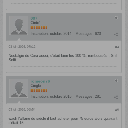
007
Cintré
Inscription:
octobre 2014
Messages:
620
03 juin 2026, 07h12
#4
Nostalgie du Cora aussi, c'était bien les 100 %, remboursés , Sniff
Sniff
romeon76
Cinglé
Inscription:
octobre 2015
Messages:
281
03 juin 2026, 08h54
#5
waoh l'affaire du siècle il faut acheter pour 75 euros alors qu'avant
c'était 15