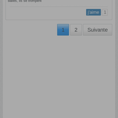
balles, ils se trompent
1
j'aime
1
2
Suivante