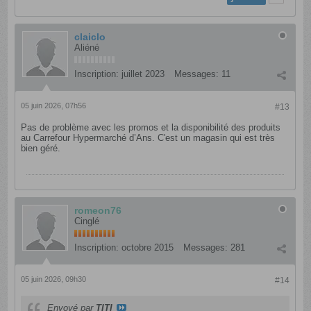
claiclo
Aliéné
Inscription:
juillet 2023
Messages:
11
05 juin 2026, 07h56
#13
Pas de problème avec les promos et la disponibilité des produits
au Carrefour Hypermarché d’Ans. C'est un magasin qui est très
bien géré.
romeon76
Cinglé
Inscription:
octobre 2015
Messages:
281
05 juin 2026, 09h30
#14
Envoyé par
TITI