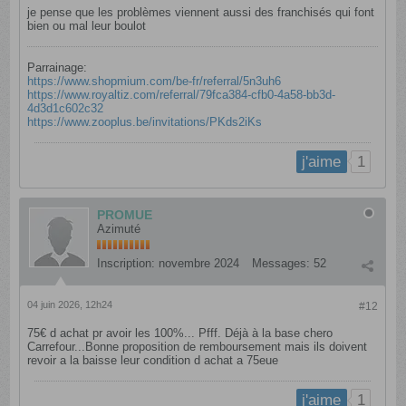
je pense que les problèmes viennent aussi des franchisés qui font
bien ou mal leur boulot
Parrainage:
https://www.shopmium.com/be-fr/referral/5n3uh6
https://www.royaltiz.com/referral/79fca384-cfb0-4a58-bb3d-
4d3d1c602c32
https://www.zooplus.be/invitations/PKds2iKs
1
j'aime
PROMUE
Azimuté
Inscription:
novembre 2024
Messages:
52
04 juin 2026, 12h24
#12
75€ d achat pr avoir les 100%... Pfff. Déjà à la base chero
Carrefour...Bonne proposition de remboursement mais ils doivent
revoir a la baisse leur condition d achat a 75eue
1
j'aime