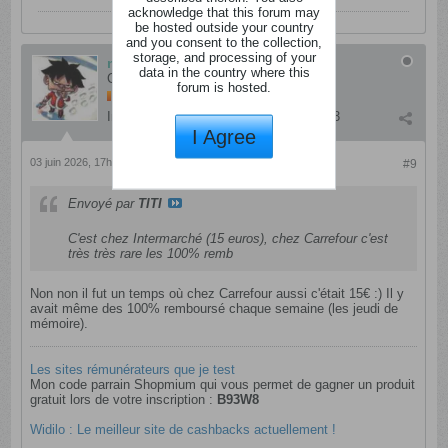
acknowledge that this forum may
be hosted outside your country
and you consent to the collection,
storage, and processing of your
notkirby
data in the country where this
Cintré
forum is hosted.
Inscription:
juillet 2015
Messages:
693
I Agree
03 juin 2026, 17h43
#9
Envoyé par
TITI
C'est chez Intermarché (15 euros), chez Carrefour c'est
très très rare les 100% remb
Non non il fut un temps où chez Carrefour aussi c'était 15€ :) Il y
avait même des 100% remboursé chaque semaine (les jeudi de
mémoire).
Les sites rémunérateurs que je test
Mon code parrain Shopmium qui vous permet de gagner un produit
gratuit lors de votre inscription :
B93W8
Widilo : Le meilleur site de cashbacks actuellement !