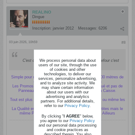
REALINO
Dingue
Inscription:
janvier 2012
Messages:
6206
03 juin 2026, 10h59
#8
Envoyé par
TITI
We process personal data about
C'est chez Intermarché (15 euros), chez Carrefour c'est
users of our site, through the use
très très rare les 100% remb
of cookies and other
technologies, to deliver our
Simple pour moi, un Carrefour Market se trouve à 500 mètres de
services, personalize advertising,
chez moi et Je n'y vais que 2 ou 3x/An
and to analyze site activity. We
Les Promos ne sont jamais "arrivées" le Jour Indiqué et pas de
may share certain information
Panneau Indicatif, il faut toujours demander à la Caisse.
about our users with our
advertising and analytics
Tout est plus Cher et très rare les 100% remboursés ou même les
partners. For additional details,
1+1 Gratuit
refer to our
Privacy Policy
.
La Qualité est moins Bonne ou les Portions plus petites mais le
même Prix/Kg qu'ailleurs, alors J'achète TOUT Ailleurs
By clicking "
I AGREE
" below,
you agree to our
Privacy Policy
and our personal data processing
and cookie practices as
described therein. You also