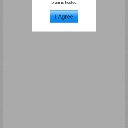
forum is hosted.
I Agree