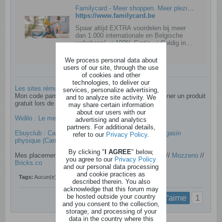
Familycard - Meer shoppen. Meer plezier. Meer krijgen.
https://www.familycard.be
Spaar altijd EXTRA voordelen bij meer
dan 1.000 internationale en Belgische
webshops! ✅ 100% Gratis ✅ Geldig in
België ✅ Bespaar meteen!
We process personal data about
users of our site, through the use
of cookies and other
technologies, to deliver our
Les sites rémunérateurs que je test
services, personalize advertising,
Mon code parrain Shopmium qui vous permet de gagner un produit
and to analyze site activity. We
gratuit lors de votre inscription :
B93W8
may share certain information
about our users with our
Widilo : Le meilleur site de cashbacks actuellement !
advertising and analytics
partners. For additional details,
Ebuyclub : Cashback sur Amazon mais aussi en magasin
refer to our
Privacy Policy
.
physique (Carrefour par exemple)
By clicking "
I AGREE
" below,
Mes placements faciles et pas cher :
Trade-republic
​ //
Mozzeno
//
you agree to our
Privacy Policy
Bricks.co
and our personal data processing
and cookie practices as
Tags:
Aucun(e)
described therein. You also
acknowledge that this forum may
be hosted outside your country
1
j'aime
and you consent to the collection,
storage, and processing of your
data in the country where this