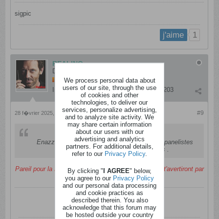
sigpic
1
j'aime
REALINO
Dingue
We process personal data about
users of our site, through the use
Inscription:
janvier 2012
Messages:
6203
of cookies and other
technologies, to deliver our
services, personalize advertising,
#9
28 f�vrier 2025, 12h26
and to analyze site activity. We
may share certain information
about our users with our
Envoyé par
souricette
advertising and analytics
Enazza m'a mise en pause jusque ? Trop de panelistes
partners. For additional details,
sur Ath. J'espère pas trop longtemps .
refer to our
Privacy Policy
.
Pareil pour la Région de Charleroi auront besoin , ils t'avertiront par
By clicking "
I AGREE
" below,
MAIL
you agree to our
Privacy Policy
and our personal data processing
and cookie practices as
described therein. You also
acknowledge that this forum may
be hosted outside your country