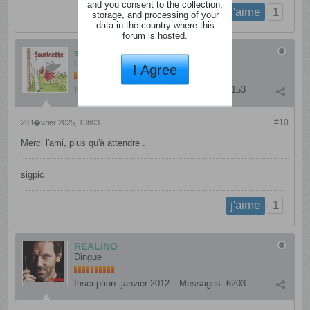
and you consent to the collection,
1
j'aime
storage, and processing of your
data in the country where this
forum is hosted.
souricette
Détraqué
I Agree
Inscription:
janvier 2012
Messages:
2153
#10
28 f�vrier 2025, 13h03
Merci l'ami, plus qu'à attendre .
sigpic
1
j'aime
REALINO
Dingue
Inscription:
janvier 2012
Messages:
6203