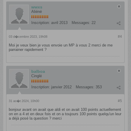
wwxs
Aliéné
Inscription:
avril 2013
Messages:
22
#4
03 d�cembre 2023, 19h08
Moi je veux bien je vous envoie un MP à vous 2 merci de me
parrainer rapidement ?
balboa
Cinglé
Inscription:
janvier 2012
Messages:
353
#5
31 ao�t 2024, 10h00
bonjour avant on avait que aldi et on avait 100 points actuellement
on en a 4 et en deux fois et on a toujours 100 points quelqu'un leur
a déjà posé la question ? merci