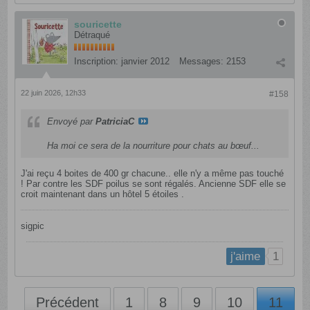
souricette
Détraqué
Inscription:
janvier 2012
Messages:
2153
22 juin 2026, 12h33
#158
Envoyé par
PatriciaC
Ha moi ce sera de la nourriture pour chats au bœuf...
J'ai reçu 4 boites de 400 gr chacune.. elle n'y a même pas touché
! Par contre les SDF poilus se sont régalés. Ancienne SDF elle se
croit maintenant dans un hôtel 5 étoiles .
sigpic
1
j'aime
Précédent
1
8
9
10
11