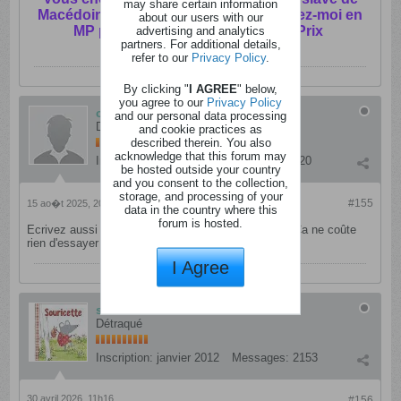
may share certain information
Macédoine. Rare en Belgique. Contactez-moi en
about our users with our
advertising and analytics
MP pour une Belle Réduction de Prix
partners. For additional details,
refer to our
Privacy Policy
.
By clicking "
I AGREE
" below,
you agree to our
Privacy Policy
christelle25
and our personal data processing
Dément
and cookie practices as
described therein. You also
acknowledge that this forum may
Inscription:
janvier 2012
Messages:
920
be hosted outside your country
and you consent to the collection,
storage, and processing of your
#155
15 ao�t 2025, 20h44
data in the country where this
forum is hosted.
Ecrivez aussi un mail pour en savoir un peu plus... Ca ne coûte
rien d'essayer
I Agree
souricette
Détraqué
Inscription:
janvier 2012
Messages:
2153
30 avril 2026, 11h16
#156