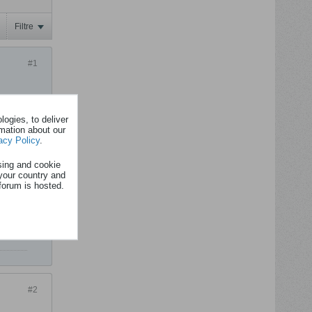
Filtre
#1
ogies, to deliver
rmation about our
acy Policy
.
sing and cookie
your country and
forum is hosted.
#2