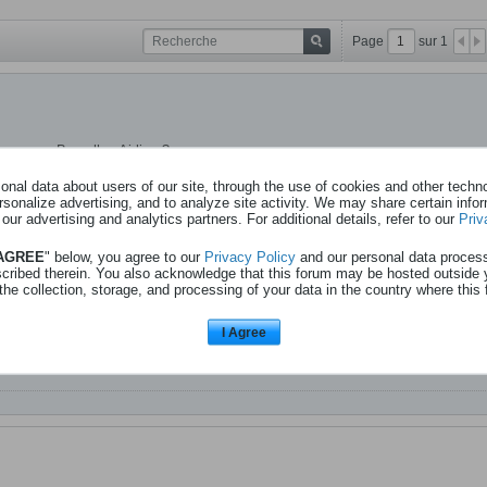
Page
sur
1
o pour Bruxelles Airline ?
nal data about users of our site, through the use of cookies and other technol
rsonalize advertising, and to analyze site activity. We may share certain info
 our advertising and analytics partners. For additional details, refer to our
Priv
 AGREE
" below, you agree to our
Privacy Policy
and our personal data proces
scribed therein. You also acknowledge that this forum may be hosted outside 
the collection, storage, and processing of your data in the country where this 
I Agree