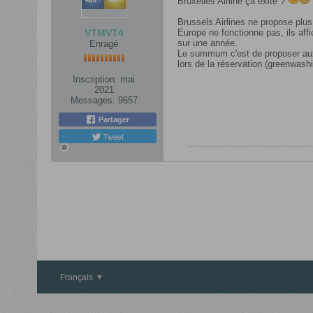
Bruxelles Airline ça exite ?
Brussels Airlines ne propose plu
VTMVT4
Europe ne fonctionne pas, ils aff
sur une année.
Enragé
Le summum c'est de proposer aux
lors de la réservation (greenwash
Inscription:
mai
2021
Messages:
9657
Partager
Tweet
Français