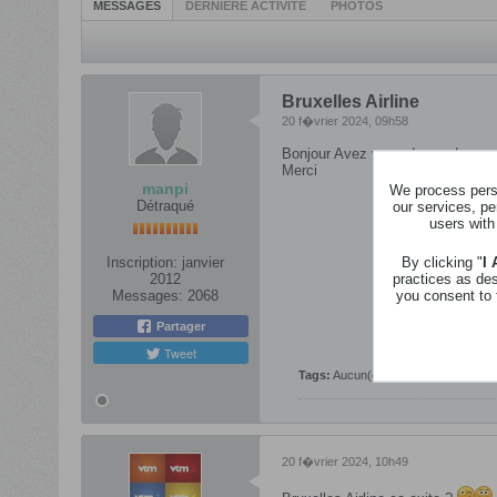
MESSAGES
DERNIÈRE ACTIVITÉ
PHOTOS
Bruxelles Airline
20 f�vrier 2024, 09h58
Bonjour Avez vous des codes prom
Merci
manpi
We process perso
Détraqué
our services, pe
users with
By clicking "
I
Inscription:
janvier
practices as de
2012
you consent to 
Messages:
2068
Partager
Tweet
Tags:
Aucun(e)
20 f�vrier 2024, 10h49