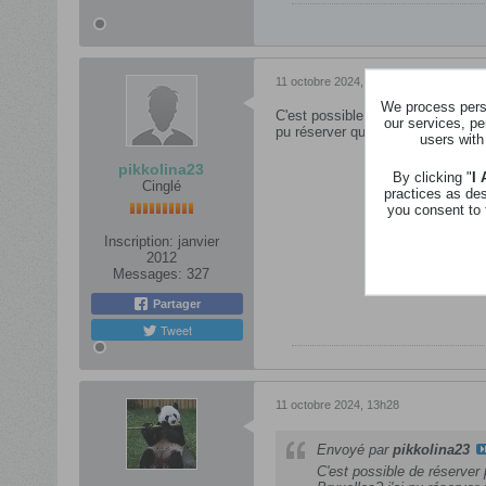
11 octobre 2024, 12h55
We process perso
C'est possible de réserver pour t
our services, pe
pu réserver qu'un créneau à 20h 
users with
pikkolina23
By clicking "
I
Cinglé
practices as de
you consent to 
Inscription:
janvier
2012
Messages:
327
Partager
Tweet
11 octobre 2024, 13h28
Envoyé par
pikkolina23
C'est possible de réserver