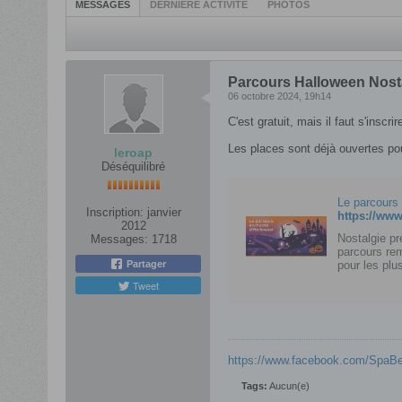
MESSAGES
DERNIÈRE ACTIVITÉ
PHOTOS
Parcours Halloween Nost
06 octobre 2024, 19h14
C'est gratuit, mais il faut s'inscri
Les places sont déjà ouvertes p
leroap
Déséquilibré
Le parcours
Inscription:
janvier
https://www
2012
Nostalgie pr
Messages:
1718
parcours rem
Partager
pour les plu
Tweet
https://www.facebook.com/SpaBe
Tags:
Aucun(e)