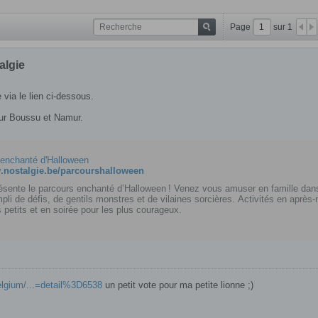
Page
sur
1
algie
re via le lien ci-dessous.
our Boussu et Namur.
 enchanté d'Halloween
.nostalgie.be/parcourshalloween
ésente le parcours enchanté d’Halloween ! Venez vous amuser en famille dan
pli de défis, de gentils monstres et de vilaines sorcières. Activités en après-
s petits et en soirée pour les plus courageux.
lgium/...=detail%3D6538
un petit vote pour ma petite lionne ;)