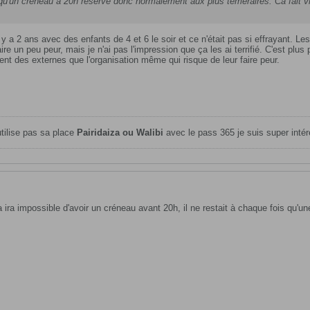
r qu'un créneau à 20h réservé donc normalement aux plus téméraires. Ca fait 
l y a 2 ans avec des enfants de 4 et 6 le soir et ce n'était pas si effrayant. Le
re un peu peur, mais je n'ai pas l'impression que ça les ai terrifié. C'est plus 
t des externes que l'organisation même qui risque de leur faire peur.​
utilise pas sa place
Pairidaiza ou Walibi
avec le pass 365 je suis super intér
a ira impossible d'avoir un créneau avant 20h, il ne restait à chaque fois qu'un