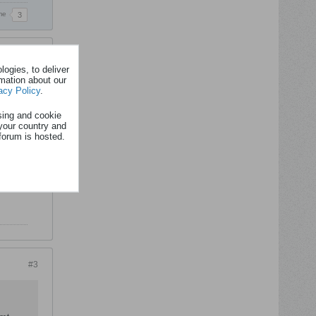
me
3
#2
ogies, to deliver
s? j'ai
rmation about our
acy Policy
.
sing and cookie
your country and
forum is hosted.
#3