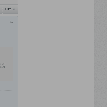
Filtre
#1
s un
midi