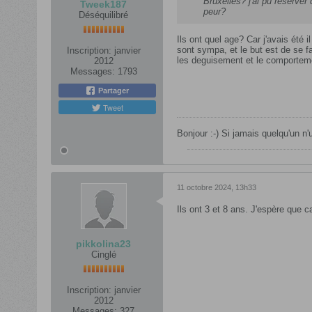
Bruxelles? j'ai pu réserve
Tweek187
peur?
Déséquilibré
Ils ont quel age? Car j'avais été i
sont sympa, et le but est de se fai
Inscription:
janvier
les deguisement et le comportemen
2012
Messages:
1793
Partager
Tweet
Bonjour :-) Si jamais quelqu'un n'
11 octobre 2024, 13h33
Ils ont 3 et 8 ans. J'espère que c
pikkolina23
Cinglé
Inscription:
janvier
2012
Messages:
327