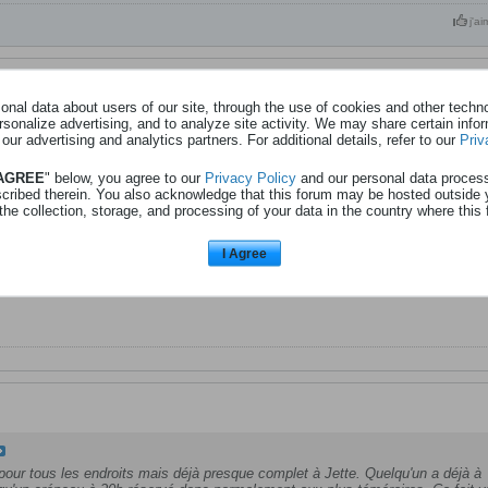
j'ai
nal data about users of our site, through the use of cookies and other technol
ous les endroits mais déjà presque complet à Jette. Quelqu'un a déjà à Bruxelle
rsonalize advertising, and to analyze site activity. We may share certain info
réservé donc normalement aux plus téméraires. Ca fait vmt peur?
 our advertising and analytics partners. For additional details, refer to our
Priv
 AGREE
" below, you agree to our
Privacy Policy
and our personal data proces
scribed therein. You also acknowledge that this forum may be hosted outside 
the collection, storage, and processing of your data in the country where this 
I Agree
 pour tous les endroits mais déjà presque complet à Jette. Quelqu'un a déjà à