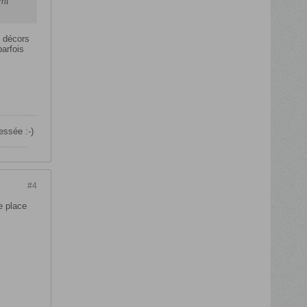
vmt
s décors
parfois
essée :-)
#4
e place