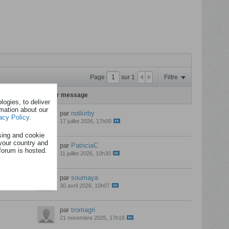
Page
sur
1
Filtre
s
Dernier message
ogies, to deliver
rmation about our
par
notkirby
acy Policy
.
17 juillet 2026, 17h00
sing and cookie
your country and
par
PatriciaC
forum is hosted.
11 juillet 2026, 10h30
par
soumaya
30 avril 2026, 10h07
par
tromagri
21 novembre 2025, 17h18