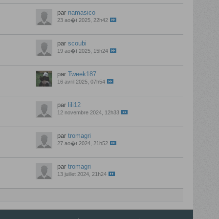
par
namasico
23 ao�t 2025, 22h42
par
scoubi
19 ao�t 2025, 15h24
par
Tweek187
16 avril 2025, 07h54
par
lili12
12 novembre 2024, 12h33
par
tromagri
27 ao�t 2024, 21h52
par
tromagri
13 juillet 2024, 21h24