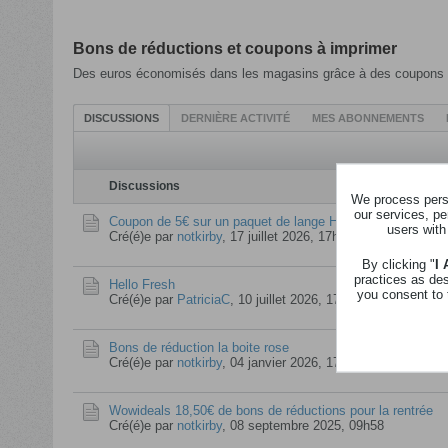
Bons de réductions et coupons à imprimer
Des euros économisés dans les magasins grâce à des coupons 
DISCUSSIONS
DERNIÈRE ACTIVITÉ
MES ABONNEMENTS
Discussions
We process perso
our services, pe
Coupon de 5€ sur un paquet de lange Huggies extracare
users with
Cré(é)e par
notkirby
,
17 juillet 2026, 17h00
By clicking "
I
practices as de
Hello Fresh
you consent to 
Cré(é)e par
PatriciaC
,
10 juillet 2026, 17h37
Bons de réduction la boite rose
Cré(é)e par
notkirby
,
04 janvier 2026, 17h40
Wowideals 18,50€ de bons de réductions pour la rentrée
Cré(é)e par
notkirby
,
08 septembre 2025, 09h58