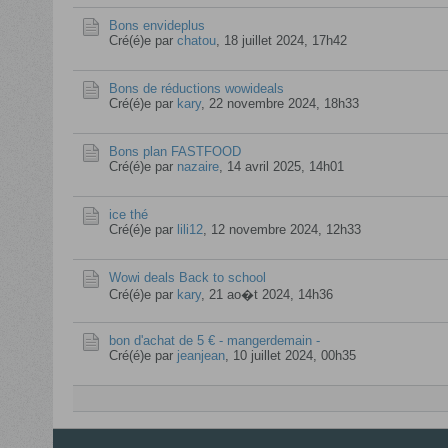
Bons envideplus
Cré(é)e par
chatou
,
18 juillet 2024, 17h42
Bons de réductions wowideals
Cré(é)e par
kary
,
22 novembre 2024, 18h33
Bons plan FASTFOOD
Cré(é)e par
nazaire
,
14 avril 2025, 14h01
ice thé
Cré(é)e par
lili12
,
12 novembre 2024, 12h33
Wowi deals Back to school
Cré(é)e par
kary
,
21 ao�t 2024, 14h36
bon d'achat de 5 € - mangerdemain -
Cré(é)e par
jeanjean
,
10 juillet 2024, 00h35