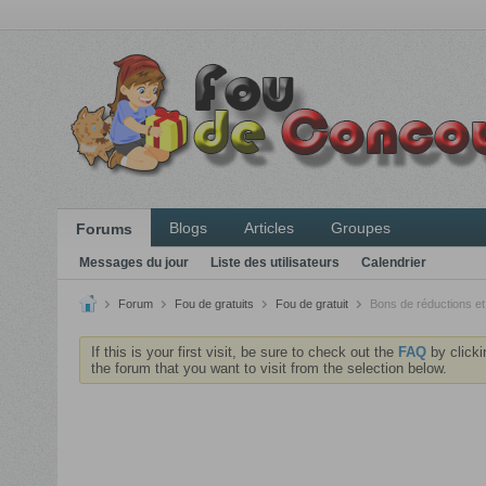
Blogs
Articles
Groupes
Forums
Messages du jour
Liste des utilisateurs
Calendrier
Forum
Fou de gratuits
Fou de gratuit
Bons de réductions et
If this is your first visit, be sure to check out the
FAQ
by clicki
the forum that you want to visit from the selection below.