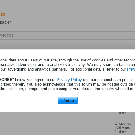
papier
PHOTOS
Statistique
nal data about users of our site, through the use of cookies and other technol
rsonalize advertising, and to analyze site activity. We may share certain info
0 réponses
 our advertising and analytics partners. For additional details, refer to our
Priv
41 vues
0 aimes
 AGREE
" below, you agree to our
Privacy Policy
and our personal data proces
scribed therein. You also acknowledge that this forum may be hosted outside 
2 réponses
the collection, storage, and processing of your data in the country where this 
100 vues
0 aimes
I Agree
2 réponses
270 vues
1 aime
1 réponse
429 vues
1 aime