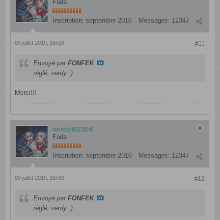
Fada
Inscription:
septembre 2016
Messages:
12347
09 juillet 2019, 15h28
#11
Envoyé par
FONFEK
réglé, verdy :)
Merci!!!
verdyM2304
Fada
Inscription:
septembre 2016
Messages:
12347
09 juillet 2019, 15h39
#12
Envoyé par
FONFEK
réglé, verdy :)