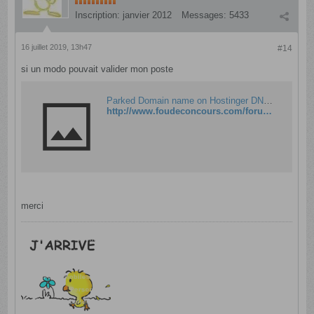
Inscription:
janvier 2012
Messages:
5433
16 juillet 2019, 13h47
#14
si un modo pouvait valider mon poste
Parked Domain name on Hostinger DNS system
http://www.foudeconcours.com/forum/fou-de-gratuits/fou-de-gratuit/actions-ã©pargnes/1225232-les-buzzers-delhaize-14l08
merci