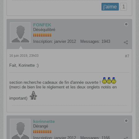
1
j'aime
FONFEK
Déséquilibré
Inscription:
janvier 2012
Messages:
1943
16 juin 2019, 23h03
#7
Fait, Korinette :)
section recherche cadeaux de fin d'année ouverte !
(merci de bien lire le réglement et les deux onglets notés en
important)
korinnette
Dérangé
Inscription:
janvier 2012
Messages:
1166