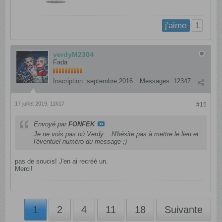
1
j'aime
verdyM2304
Fada
Inscription:
septembre 2016
Messages:
12347
17 juillet 2019, 11h17
#15
Envoyé par
FONFEK
Je ne vois pas où Verdy .. N'hésite pas à mettre le lien et
l'éventuel numéro du message ;)
pas de soucis! J'en ai recréé un.
Merci!
1
2
4
11
18
Suivante