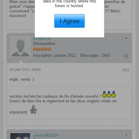
data in the country where this
Mais mon dernier post dans la rubrique "actions épargnes/fou de
forum is hosted.
gratuit" n'apparaît pas (non approuvé). Il s'agit d'un post
concernant "Les Buzzers"... Quelqu'un peut-il m'aider?? Merci
d'avance!
I Agree
FONFEK
Déséquilibré
Inscription:
janvier 2012
Messages:
1943
09 juillet 2019, 08h59
#10
réglé, verdy :)
section recherche cadeaux de fin d'année ouverte !
(merci de bien lire le réglement et les deux onglets notés en
important)
verdyM2304