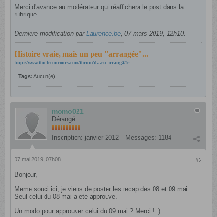
Merci d'avance au modérateur qui réaffichera le post dans la
rubrique.
Dernière modification par
Laurence.be
,
07 mars 2019, 12h10
.
Histoire vraie, mais un peu "arrangée"...
http://www.foudeconcours.com/forum/d...eu-arrangã©e
Tags:
Aucun(e)
momo021
Dérangé
Inscription:
janvier 2012
Messages:
1184
07 mai 2019, 07h08
#2
Bonjour,
Meme souci ici, je viens de poster les recap des 08 et 09 mai.
Seul celui du 08 mai a ete approuve.
Un modo pour approuver celui du 09 mai ? Merci ! :)