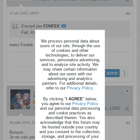
17 juin 2019, 19h53
#8
Envoyé par
FONFEK
Fait, Korinette :)
We process personal data about
merci Fonfek
users of our site, through the use
of cookies and other
technologies, to deliver our
services, personalize advertising,
and to analyze site activity. We
may share certain information
1
j'aime
about our users with our
advertising and analytics
partners. For additional details,
refer to our
Privacy Policy
.
verdyM2304
Fada
By clicking "
I AGREE
" below,
you agree to our
Privacy Policy
and our personal data processing
Inscription:
septembre 2016
Messages:
12347
and cookie practices as
described therein. You also
acknowledge that this forum may
08 juillet 2019, 23h29
#9
be hosted outside your country
and you consent to the collection,
Bonsoir…
storage, and processing of your
Je ne sais pas si je suis sur la bonne section…