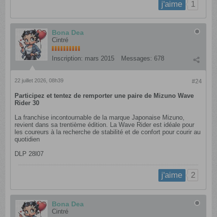
1
j'aime
Bona Dea
Cintré
Inscription:
mars 2015
Messages:
678
22 juillet 2026, 08h39
#24
Participez et tentez de remporter une paire de Mizuno Wave
Rider 30
La franchise incontournable de la marque Japonaise Mizuno,
revient dans sa trentième édition. La Wave Rider est idéale pour
les coureurs à la recherche de stabilité et de confort pour courir au
quotidien
DLP 28l07
2
j'aime
Bona Dea
Cintré