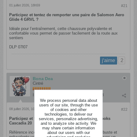
01 juillet 2026, 18h59
#21
Participez et tentez de remporter une paire de Salomon Aero
Glide 4 GRVL ?
Idéale pour l’entraînement, cette chaussure polyvalente et
confortable vous permet de passer facilement de la route aux
sentiers
DLP 07l07
2
j'aime
Bona Dea
Cintré
Inscription:
mars 2015
Messages:
678
We process personal data about
users of our site, through the use
08 juillet 2026, 10h45
of cookies and other
#22
technologies, to deliver our
Participez et tentez de remporter une paire de Brooks
services, personalize advertising,
Cascadia 20
and to analyze site activity. We
may share certain information
Référence incontournable du trail, cette chaussure robuste et
about our users with our
polyvalente vous accompagne sur tous les sentiers avec un