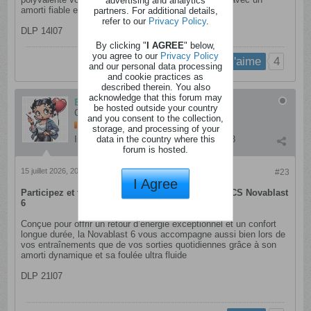
advertising and analytics
amorti fiable et une accroche redoutable
partners. For additional details,
refer to our
Privacy Policy
.
DLP 14l07
By clicking "
I AGREE
" below,
you agree to our
Privacy Policy
4
j'aime
and our personal data processing
and cookie practices as
described therein. You also
acknowledge that this forum may
Bona Dea
be hosted outside your country
Cintré
and you consent to the collection,
storage, and processing of your
data in the country where this
Inscription:
mars 2015
Messages:
678
forum is hosted.
15 juillet 2026, 20h22
#23
I Agree
Participez et tentez de remporter une paire d’ASICS Novablast
6
Conçue pour offrir un retour d’énergie exceptionnel et un confort
longue durée, la Novablast 6 vous accompagne aussi bien lors de
vos entraînements que de vos sorties quotidiennes grâce à son
amorti dynamique et sa foulée ultra fluide
DLP 21l07