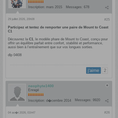
Inscription:
mars 2015
Messages:
678
29 juillet 2026, 20h08
#25
Participez et tentez de remporter une paire de Mount to Coast
C1
Découvrez la
C1
, le modèle phare de Mount to Coast, conçu pour
offrir un équilibre parfait entre confort, stabilité et performance,
aussi bien à l’entraînement que sur vos longues sorties.
dlp 04l08
2
j'aime
neophyte1400
Enragé
Messages:
9920
Inscription:
d�cembre 2014
#26
04 ao�t 2026, 01h47