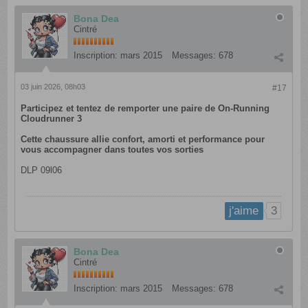
Bona Dea
Cintré
Inscription:
mars 2015
Messages:
678
03 juin 2026, 08h03
#17
Participez et tentez de remporter une paire de On-Running
Cloudrunner 3
Cette chaussure allie confort, amorti et performance pour
vous accompagner dans toutes vos sorties
DLP 09l06
3
j'aime
Bona Dea
Cintré
Inscription:
mars 2015
Messages:
678