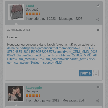
Lmoi
Détraqué
Inscription:
avril 2023
Messages:
2297
29 juin 2026, 06h32
#8
Bonjour,
Nouveau jeu concours dans l'appli (avec achat) et un autre ici :
delhaize.be/fr/games/gardengourmet?campaignId=9CF0C063-
8F89-48E1-8821-ED8CB620BE78&cmpid=em_CRM_MMD_2026-
06-23_GardenGourmetB_Email_Push_FR_na_227859_MMD_All_
Direct&utm_medium=Em&utm_content=Push&utm_term=NA&
utm_campaign=NA&utm_source=MMD
2
j'aime
katveggie
Détraqué
Inscription:
janvier 2012
Messages:
2344