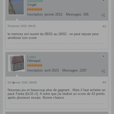
zaza2000
Cinglé
Inscription:
janvier 2012
Messages:
335
09 janvier 2026, 09h20
#3
le memory est ouvert du 08/01 au 18/02 - on peut rejouer pour
améliorer son score
Lmoi
Détraqué
Inscription:
avril 2023
Messages:
2297
#4
03 f�vrier 2026, 06h09
Nouveau jeu et beaucoup plus de gagnant . Mais il faut acheter un
pack Fanta (6x33 cl). A noter que j'ai réalisé un score de 43 points
après plusieurs essais. Bonne chance.