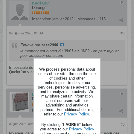
nadfauv
Dérangé
Inscription:
janvier 2012
Messages:
1115
#5
09 f�vrier 2026, 01h14
Envoyé par
zaza2000
le memory est ouvert du 08/01 au 18/02 - on peut rejouer
pour améliorer son score
Impossible de faire moins que 20 clics chez moi.
We process personal data about
Quelqu'un y arrive ?
users of our site, through the use
of cookies and other
technologies, to deliver our
services, personalize advertising,
and to analyze site activity. We
Lmoi
may share certain information
Détraqué
about our users with our
advertising and analytics
partners. For additional details,
Inscription:
avril 2023
Messages:
2297
refer to our
Privacy Policy
.
By clicking "
I AGREE
" below,
02 juin 2026, 09h18
#6
you agree to our
Privacy Policy
and our personal data processing
Nouveau dans l'app, c'est un instant gagnant pour soit avoir des