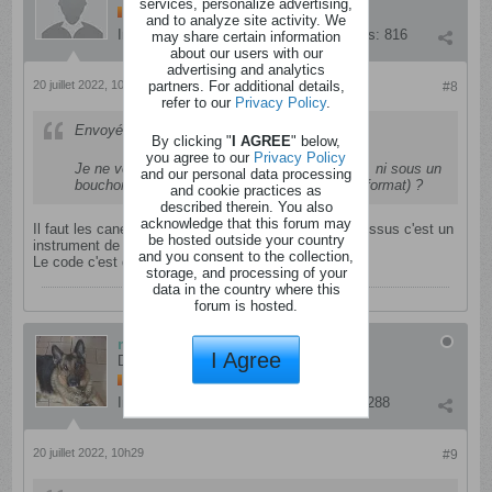
services, personalize advertising,
and to analyze site activity. We
Inscription:
septembre 2012
Messages:
816
may share certain information
about our users with our
advertising and analytics
partners. For additional details,
20 juillet 2022, 10h14
#8
refer to our
Privacy Policy
.
Envoyé par
missrevolver
By clicking "
I AGREE
" below,
you agree to our
Privacy Policy
Je ne vois aucun code sous un bouchon coca, ni sous un
and our personal data processing
bouchon fanta... il ressemble à quoi ce code (format) ?
and cookie practices as
described therein. You also
acknowledge that this forum may
Il faut les canettes ou bouteilles avec le petit logo dessus c'est un
be hosted outside your country
instrument de musique et un QR code.
and you consent to the collection,
Le code c'est des chiffres et des lettres
storage, and processing of your
data in the country where this
forum is hosted.
missrevolver
I Agree
Dingo
Inscription:
janvier 2012
Messages:
3288
20 juillet 2022, 10h29
#9