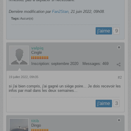
Dernière modification par
Fan2Stan
,
21 juin 2022, 09h08
.
Tags:
Aucun(e)
9
j'aime
valpiq
Cinglé
Inscription:
septembre 2020
Messages:
469
19 juillet 2022, 09h35
#2
si j'ai bien compris, j'ai gagné un siège poire... Je dois recevoir les
infos par mail dans les deux semaines...
3
j'aime
titib
Dingo