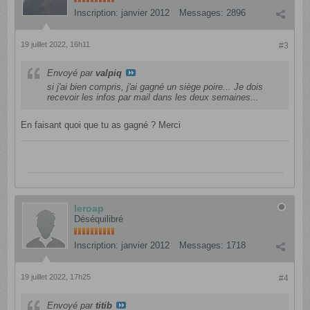
Inscription:
janvier 2012
Messages:
2896
19 juillet 2022, 16h11
#3
Envoyé par
valpiq
si j'ai bien compris, j'ai gagné un siège poire... Je dois
recevoir les infos par mail dans les deux semaines...
En faisant quoi que tu as gagné ? Merci
leroap
Déséquilibré
Inscription:
janvier 2012
Messages:
1718
19 juillet 2022, 17h25
#4
Envoyé par
titib