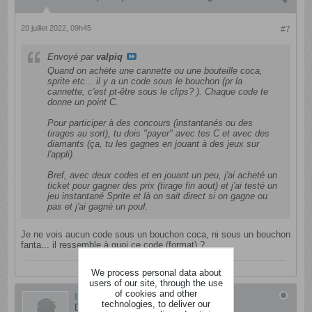
20 juillet 2022, 09h45
#7
Envoyé par
valpiq
Quand on achète une cannette ou une bouteille coca,
sprite etc... il y a un code sous le bouchon (pr la
cannette, c'est pt-être sous le clips? ). Chaque code te
donne un point C.
Pour participer à des concours (instantanés ou des
tirages au sort), tu dois "payer" avec tes C et avec des
diamants (ça, tu les gagnes en jouant à des jeux sur
l'appli).
Bref, avec deux codes et en jouant un peu, j'ai acheté un
ticket pour gagner des prix (tirage fin aout) et j'ai testé un
jeu instantané Sprite et là on sait direct si on gagne ou
pas et j'ai gagné un pouf.
Je ne vois aucun code sous un bouchon coca, ni sous un bouchon
fanta... il ressemble à quoi ce code (format) ?
We process personal data about
users of our site, through the use
of cookies and other
laussa
technologies, to deliver our
Dément