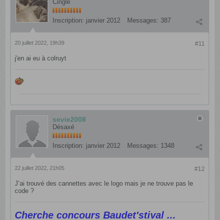
Cinglé
Inscription:
janvier 2012
Messages:
387
20 juillet 2022, 19h39
#11
j'en ai eu à colruyt
sevie2008
Désaxé
Inscription:
janvier 2012
Messages:
1348
22 juillet 2022, 21h05
#12
J’ai trouvé des cannettes avec le logo mais je ne trouve pas le
code ?
Cherche concours Baudet'stival ...