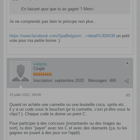
En faisant quoi que tu as gagné ? Merci
Je ne comprends pas bien le principe non plus...
https://www.facebook.com/SpaBelgium/...=detail%3D6538
un petit
vote pour ma petite lionne ;)
valpiq
Cinglé
Inscription:
septembre 2020
Messages:
469
19 juillet 2022, 20h48
#5
Quand on achète une cannette ou une bouteille coca, sprite etc...
il y a un code sous le bouchon (pr la cannette, c'est pt-être sous le
clips? ). Chaque code te donne un point C.
Pour participer à des concours (instantanés ou des tirages au
sort), tu dois "payer" avec tes C et avec des diamants (ça, tu les
gagnes en jouant à des jeux sur l'appli).