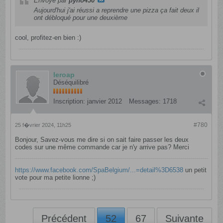
Envoyé par
pyno450
Aujourd'hui j'ai réussi a reprendre une pizza ça fait deux il
ont débloqué pour une deuxième
cool, profitez-en bien :)
leroap
Déséquilibré
Inscription:
janvier 2012
Messages:
1718
#780
25 f�vrier 2024, 11h25
Bonjour, Savez-vous me dire si on sait faire passer les deux
codes sur une même commande car je n'y arrive pas? Merci
https://www.facebook.com/SpaBelgium/...=detail%3D6538
un petit
vote pour ma petite lionne ;)
Précédent
52
67
Suivante