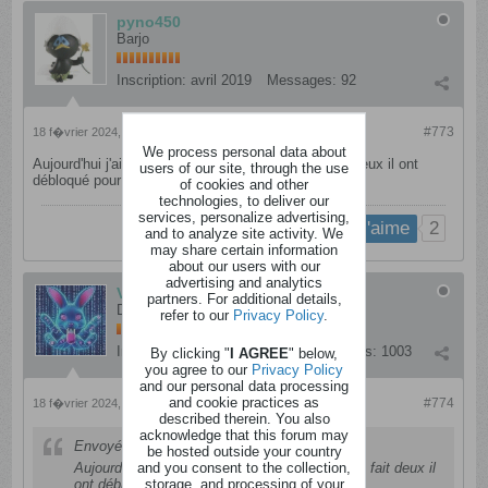
pyno450
Barjo
Inscription:
avril 2019
Messages:
92
#773
18 f�vrier 2024, 19h34
We process personal data about
Aujourd'hui j'ai réussi a reprendre une pizza ça fait deux il ont
users of our site, through the use
débloqué pour une deuxième
of cookies and other
technologies, to deliver our
services, personalize advertising,
2
j'aime
and to analyze site activity. We
may share certain information
about our users with our
advertising and analytics
Vishnu.6020
partners. For additional details,
Dérangé
refer to our
Privacy Policy
.
Inscription:
septembre 2017
Messages:
1003
By clicking "
I AGREE
" below,
you agree to our
Privacy Policy
and our personal data processing
and cookie practices as
#774
18 f�vrier 2024, 20h05
described therein. You also
acknowledge that this forum may
Envoyé par
pyno450
be hosted outside your country
and you consent to the collection,
Aujourd'hui j'ai réussi a reprendre une pizza ça fait deux il
storage, and processing of your
ont débloqué pour une deuxième