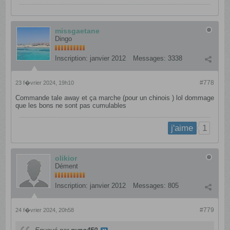
missgaetane
Dingo
Inscription:
janvier 2012
Messages:
3338
#778
23 f�vrier 2024, 19h10
Commande tale away et ça marche (pour un chinois ) lol dommage
que les bons ne sont pas cumulables
1
j'aime
olikior
Dément
Inscription:
janvier 2012
Messages:
805
#779
24 f�vrier 2024, 20h58