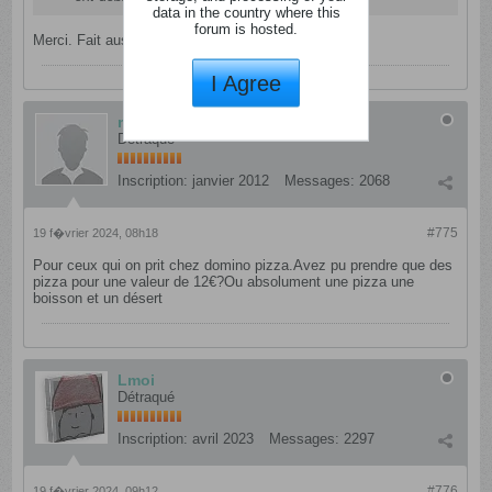
data in the country where this
forum is hosted.
Merci. Fait aussi du coup
I Agree
manpi
Détraqué
Inscription:
janvier 2012
Messages:
2068
#775
19 f�vrier 2024, 08h18
Pour ceux qui on prit chez domino pizza.Avez pu prendre que des
pizza pour une valeur de 12€?Ou absolument une pizza une
boisson et un désert
Lmoi
Détraqué
Inscription:
avril 2023
Messages:
2297
#776
19 f�vrier 2024, 09h12