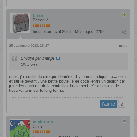
Lmoi
Détraqué
Inscription:
avril 2023
Messages:
2297
25 septembre 2023, 13h27
#687
Envoyé par
manpi
Ok merci
oups, j'ai oublié de dire que derrière , il y le nom indiqué coca cola
et sur le devant , une petite bouteille de coca (enfin un design car
juste les contours de la bouteille). finalement, c'est beau. et le
tissu va tenir sur le long terme.
2
j'aime
mickouch
Cintré