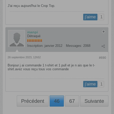
J'ai reçu aujourd'hui le Crop Top.
1
j'aime
manpi
Détraqué
Inscription:
janvier 2012
Messages:
2068
26 septembre 2023, 12h52
#690
Bonjour j ai commande 1 t-shirt et 1 pull et je n ais que le t-
shirt.avez vous reçu tous vos commande
1
j'aime
Précédent
46
67
Suivante