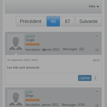
Filtre
Précédent
46
67
Suivante
diti19
Cinglé
Messages:
312
Inscription:
f�vrier 2012
20 septembre 2023, 18h11
#676
Les kdo sont annoncés
1
j'aime
jo22
Dingo
Inscription:
janvier 2012
Messages:
4745