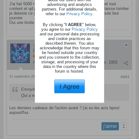
J'ai fait 5000 m ajd et 1000 et quelques en points j'était tout
advertising and analytics
content et qd je l'ai fait , que 72eme du classement. jlaisse tomber
partners. For additional details,
je deteste ce genre de jeu , y en a peuvent faire ça toute leur
refer to our
Privacy Policy
.
journée
Oui une limite serait déjà mieux
By clicking "
I AGREE
" below,
you agree to our
Privacy Policy
and our personal data processing
and cookie practices as
described therein. You also
Vishnu.6020
acknowledge that this forum may
Dérangé
be hosted outside your country
and you consent to the collection,
storage, and processing of your
Inscription:
septembre 2017
Messages:
1003
data in the country where this
forum is hosted.
21 septembre 2023, 23h16
#684
I Agree
Envoyé par
manpi
Qui a reçus les plus et les t short musique ?
Les derniers cadeaux de l'action avant ? j'ai eu les avis bpost
aujourd'hui.
1
j'aime