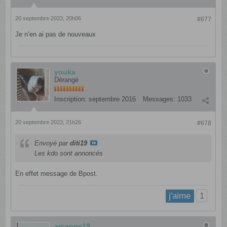
20 septembre 2023, 20h06
#677
Je n’en ai pas de nouveaux
youka
Dérangé
Inscription:
septembre 2016
Messages:
1033
20 septembre 2023, 21h26
#678
Envoyé par
diti19
Les kdo sont annoncés
En effet message de Bpost.
1
j'aime
arcange19