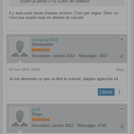
Expiré je pense il n’y a plus de cadeaux
Il y aura sans doute d'autres actions. C'est par vague. Donc ce
n'est pas expiré mais en attente du suivant
vampira1804
Déséquilibré
Inscription:
octobre 2014
Messages:
1927
20 mars 2023, 15h05
#561
Je me demande ce que va être le suivant, pâques approche lol
1
j'aime
jo22
Dingo
Inscription:
janvier 2012
Messages:
4745