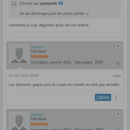
Envoyé par
yepepette
ha oui dommage pour les points perdu :-(
carrément je suis dégoutée qu'ils les ont enlevé
manpi
Détraqué
Inscription:
janvier 2012
Messages:
2068
23 mars 2023, 20h05
#566
Les diaments gagne pour la coupe du monde ne sont pas annulés
1
j'aime
manpi
Détraqué
Inscription:
janvier 2012
Messages:
2068