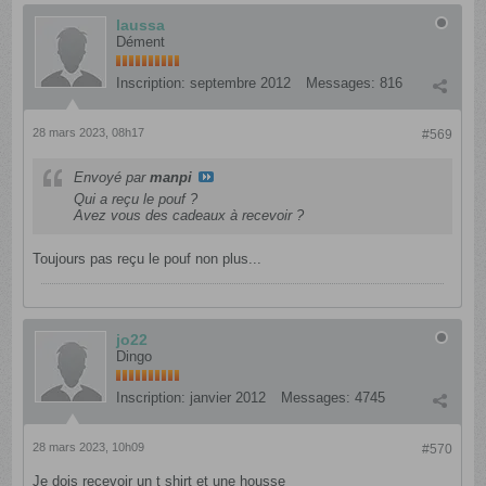
laussa
Dément
Inscription:
septembre 2012
Messages:
816
28 mars 2023, 08h17
#569
Envoyé par
manpi
Qui a reçu le pouf ?
Avez vous des cadeaux à recevoir ?
Toujours pas reçu le pouf non plus...
jo22
Dingo
Inscription:
janvier 2012
Messages:
4745
28 mars 2023, 10h09
#570
Je dois recevoir un t shirt et une housse