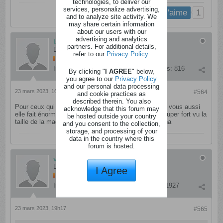
technologies, to deliver our
services, personalize advertising,
1
j'aime
and to analyze site activity. We
may share certain information
about our users with our
advertising and analytics
laussa
partners. For additional details,
Dément
refer to our
Privacy Policy
.
Inscription:
septembre 2012
Messages:
816
By clicking "
I AGREE
" below,
you agree to our
Privacy Policy
and our personal data processing
23 mars 2023, 16h08
#564
and cookie practices as
described therein. You also
Pour ceux qui ont gagné la machine à pop corn chez vous aussi
acknowledge that this forum may
elle fait énormément de buit ? mais genre vraiment super fort vu la
be hosted outside your country
taille de la machine j'ai été super étonnée du son haha
and you consent to the collection,
storage, and processing of your
data in the country where this
forum is hosted.
vampira1804
Déséquilibré
I Agree
Inscription:
octobre 2014
Messages:
1927
23 mars 2023, 19h17
#565