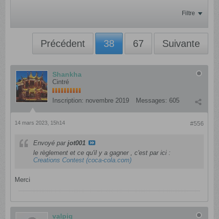
Filtre
Précédent
38
67
Suivante
Shankha
Cintré
Inscription:
novembre 2019
Messages:
605
14 mars 2023, 15h14
#556
Envoyé par
jot001
le règlement et ce qu'il y a gagner , c'est par ici :
Creations Contest (coca-cola.com)
Merci
valpiq