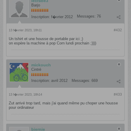
lecrabe3
Barjo
Messages:
76
Inscription:
f�vrier 2012
#432
13 f�vrier 2023, 18h11
Un tshirt et une housse de portable par ici ;)
on espère la machine à pop Corn lundi prochain ;))))
mickouch
Cintré
Inscription:
avril 2012
Messages:
669
#433
13 f�vrier 2023, 18h14
Zut arrivé trop tard, mais j'ai quand même pu choper une housse
pour ordinateur
biernie