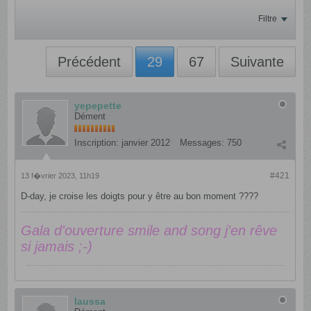
Filtre
Précédent
29
67
Suivante
yepepette
Dément
Inscription:
janvier 2012
Messages:
750
#421
13 f�vrier 2023, 11h19
D-day, je croise les doigts pour y être au bon moment ????
Gala d'ouverture smile and song j'en rêve
si jamais ;-)
laussa