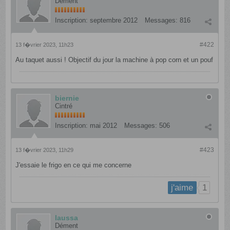
Dément
Inscription:
septembre 2012
Messages:
816
#422
13 f�vrier 2023, 11h23
Au taquet aussi ! Objectif du jour la machine à pop corn et un pouf
biernie
Cintré
Inscription:
mai 2012
Messages:
506
#423
13 f�vrier 2023, 11h29
J'essaie le frigo en ce qui me concerne
1
j'aime
laussa
Dément