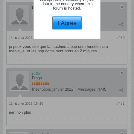
data in the country where this
Invité
forum is hosted.
I Agree
#430
13 f�vrier 2023, 18h09
je peux vous dire que la machine à pop corn fonctionne à
merveille. et les pop corns sont prêts en 2 minutes...
jo22
Dingo
Inscription:
janvier 2012
Messages:
4745
#431
13 f�vrier 2023, 18h10
rien non plus