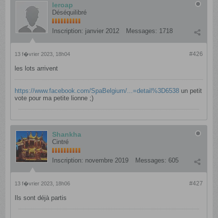
leroap
Déséquilibré
Inscription:
janvier 2012
Messages:
1718
#426
13 f�vrier 2023, 18h04
les lots arrivent
https://www.facebook.com/SpaBelgium/...=detail%3D6538
un petit
vote pour ma petite lionne ;)
Shankha
Cintré
Inscription:
novembre 2019
Messages:
605
#427
13 f�vrier 2023, 18h06
Ils sont déjà partis