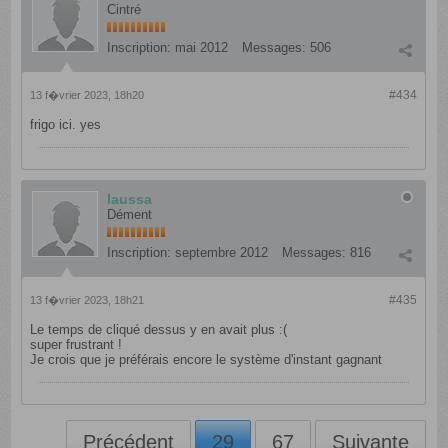
Cintré
Inscription:
mai 2012
Messages:
506
#434
13 f�vrier 2023, 18h20
frigo ici. yes
laussa
Dément
Inscription:
septembre 2012
Messages:
816
#435
13 f�vrier 2023, 18h21
Le temps de cliqué dessus y en avait plus :(
super frustrant !
Je crois que je préférais encore le système d'instant gagnant
Précédent
29
67
Suivante