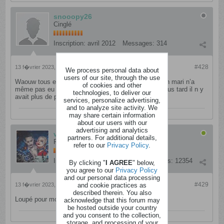
snooopy26
Cinglé
Inscription:
avril 2012
Messages:
314
#428
13 f�vrier 2023, 18h07
We process personal data about
users of our site, through the use
Waouw tous est parti en 2 minutes j ai eu 1 frigo mon mari n’a
of cookies and other
même pas eu le temps de ce connecter 2 minutes plus tard il n y
technologies, to deliver our
avait plus de pouf frigo …
services, personalize advertising,
and to analyze site activity. We
may share certain information
about our users with our
advertising and analytics
verdyM2304
partners. For additional details,
Fada
refer to our
Privacy Policy
.
Inscription:
septembre 2016
Messages:
12354
By clicking "
I AGREE
" below,
you agree to our
Privacy Policy
and our personal data processing
#429
and cookie practices as
13 f�vrier 2023, 18h07
described therein. You also
Loupé pour moi :-(
acknowledge that this forum may
be hosted outside your country
and you consent to the collection,
storage, and processing of your