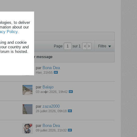
ogies, to deliver
rmation about our
acy Policy
.
sing and cookie
Page
sur
1
Filtre
your country and
forum is hosted.
s
Dernier message
par
Bona Dea
Hier, 21h55
par
Balajo
03 ao�t 2026, 19h42
par
zaza2000
26 juillet 2026, 09h18
par
Bona Dea
09 juillet 2026, 21h32