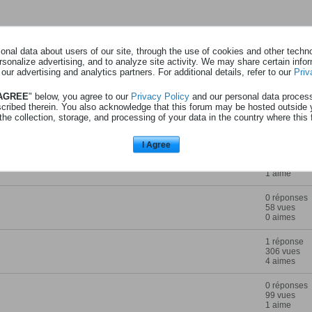
nal data about users of our site, through the use of cookies and other technol
rsonalize advertising, and to analyze site activity. We may share certain info
 our advertising and analytics partners. For additional details, refer to our
Priv
PHOTOS
 AGREE
" below, you agree to our
Privacy Policy
and our personal data proces
scribed therein. You also acknowledge that this forum may be hosted outside 
the collection, storage, and processing of your data in the country where this 
Statistique
I Agree
l08
0 réponses
37 vues
1 aime
0 réponses
58 vues
0 aimes
1 réponse
306 vues
4 aimes
0 réponses
99 vues
1 aime