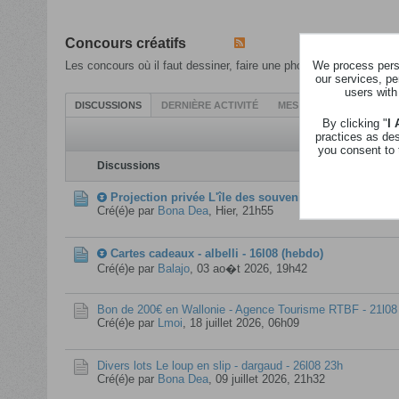
Concours créatifs
We process perso
Les concours où il faut dessiner, faire une photo, ...
our services, pe
users with
DISCUSSIONS
DERNIÈRE ACTIVITÉ
MES ABONNEMENTS
By clicking "
I
practices as de
you consent to 
Discussions
Projection privée L'île des souvenirs - kinepolis - 31
Cré(é)e par
Bona Dea
,
Hier, 21h55
Cartes cadeaux - albelli - 16l08 (hebdo)
Cré(é)e par
Balajo
,
03 ao�t 2026, 19h42
Bon de 200€ en Wallonie - Agence Tourisme RTBF - 21l08
Cré(é)e par
Lmoi
,
18 juillet 2026, 06h09
Divers lots Le loup en slip - dargaud - 26l08 23h
Cré(é)e par
Bona Dea
,
09 juillet 2026, 21h32