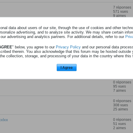
7 réponses
571 vues
9 aimes
0 réponses
nal data about users of our site, through the use of cookies and other technol
93 vues
rsonalize advertising, and to analyze site activity. We may share certain info
7 aimes
 our advertising and analytics partners. For additional details, refer to our
Priv
lxx
0 réponses
 AGREE
" below, you agree to our
Privacy Policy
and our personal data proces
56 vues
scribed therein. You also acknowledge that this forum may be hosted outside 
5 aimes
the collection, storage, and processing of your data in the country where this 
0 réponses
I Agree
121 vues
9 aimes
0 réponses
95 vues
7 aimes
0 réponses
308 vues
25 aimes
xxlxx
0 réponses
51 vues
2 aimes