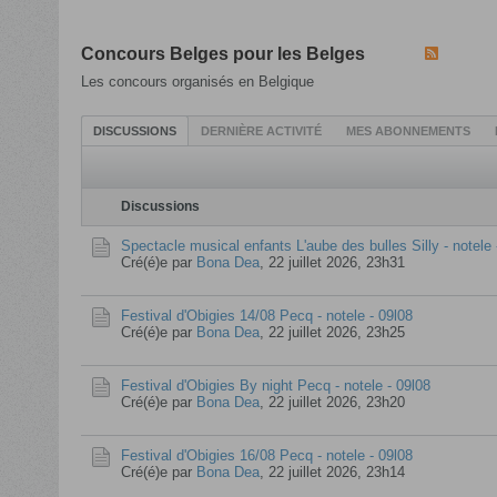
Concours Belges pour les Belges
Les concours organisés en Belgique
DISCUSSIONS
DERNIÈRE ACTIVITÉ
MES ABONNEMENTS
Discussions
Spectacle musical enfants L'aube des bulles Silly - notele 
Cré(é)e par
Bona Dea
,
22 juillet 2026, 23h31
Festival d'Obigies 14/08 Pecq - notele - 09l08
Cré(é)e par
Bona Dea
,
22 juillet 2026, 23h25
Festival d'Obigies By night Pecq - notele - 09l08
Cré(é)e par
Bona Dea
,
22 juillet 2026, 23h20
Festival d'Obigies 16/08 Pecq - notele - 09l08
Cré(é)e par
Bona Dea
,
22 juillet 2026, 23h14