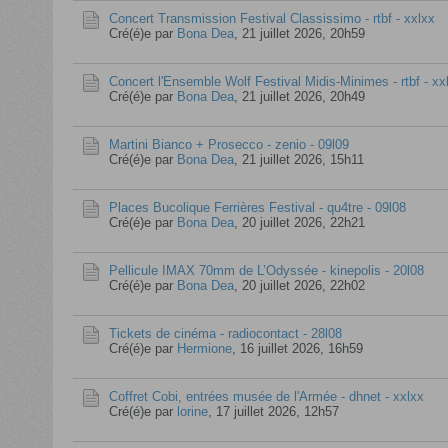
Concert Transmission Festival Classissimo - rtbf - xxlxx
Cré(é)e par
Bona Dea
,
21 juillet 2026, 20h59
Concert l'Ensemble Wolf Festival Midis-Minimes - rtbf - xx
Cré(é)e par
Bona Dea
,
21 juillet 2026, 20h49
Martini Bianco + Prosecco - zenio - 09l09
Cré(é)e par
Bona Dea
,
21 juillet 2026, 15h11
Places Bucolique Ferrières Festival - qu4tre - 09l08
Cré(é)e par
Bona Dea
,
20 juillet 2026, 22h21
Pellicule IMAX 70mm de L’Odyssée - kinepolis - 20l08
Cré(é)e par
Bona Dea
,
20 juillet 2026, 22h02
Tickets de cinéma - radiocontact - 28l08
Cré(é)e par
Hermione
,
16 juillet 2026, 16h59
Coffret Cobi, entrées musée de l'Armée - dhnet - xxlxx
Cré(é)e par
lorine
,
17 juillet 2026, 12h57