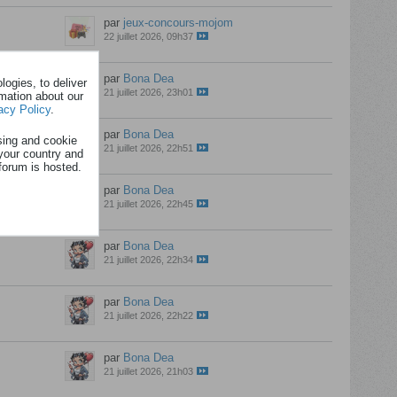
par
jeux-concours-mojom
22 juillet 2026, 09h37
par
Bona Dea
ogies, to deliver
21 juillet 2026, 23h01
rmation about our
acy Policy
.
par
Bona Dea
sing and cookie
21 juillet 2026, 22h51
your country and
forum is hosted.
par
Bona Dea
21 juillet 2026, 22h45
par
Bona Dea
21 juillet 2026, 22h34
par
Bona Dea
21 juillet 2026, 22h22
par
Bona Dea
21 juillet 2026, 21h03