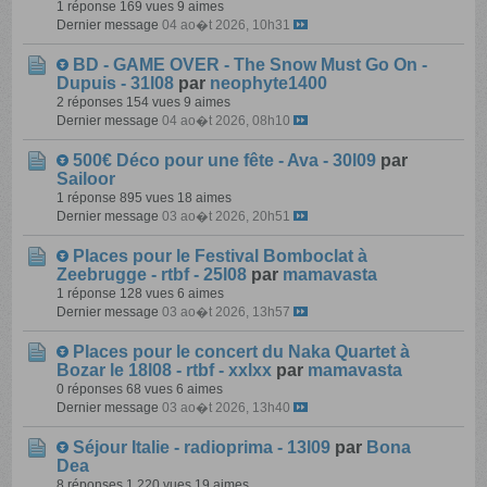
1 réponse
169 vues
9 aimes
Dernier message
04 ao�t 2026, 10h31
BD - GAME OVER - The Snow Must Go On -
Dupuis - 31l08
par
neophyte1400
2 réponses
154 vues
9 aimes
Dernier message
04 ao�t 2026, 08h10
500€ Déco pour une fête - Ava - 30l09
par
Sailoor
1 réponse
895 vues
18 aimes
Dernier message
03 ao�t 2026, 20h51
Places pour le Festival Bomboclat à
Zeebrugge - rtbf - 25l08
par
mamavasta
1 réponse
128 vues
6 aimes
Dernier message
03 ao�t 2026, 13h57
Places pour le concert du Naka Quartet à
Bozar le 18l08 - rtbf - xxlxx
par
mamavasta
0 réponses
68 vues
6 aimes
Dernier message
03 ao�t 2026, 13h40
Séjour Italie - radioprima - 13l09
par
Bona
Dea
8 réponses
1 220 vues
19 aimes