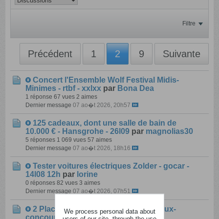
Filtre
Précédent
1
2
9
Suivante
Concert l'Ensemble Wolf Festival Midis-
Minimes - rtbf - xxlxx
par
Bona Dea
1 réponse
67 vues
2 aimes
Dernier message
07 ao�t 2026, 20h57
125 cadeaux, dont une salle de bain de
10.000 € - Hansgrohe - 26l09
par
magnolias30
5 réponses
1 069 vues
57 aimes
Dernier message
07 ao�t 2026, 18h16
Tester voitures électriques Zolder - gocar -
14l08 12h
par
lorine
0 réponses
82 vues
3 aimes
Dernier message
07 ao�t 2026, 07h51
2 Places Spa - MOJOM - 31/10
par
jeux-
We process personal data about
concours-mojom
users of our site, through the use