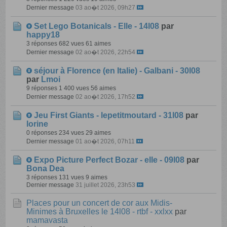
Dernier message
03 ao�t 2026, 09h27
Set Lego Botanicals - Elle - 14l08
par
happy18
3 réponses
682 vues
61 aimes
Dernier message
02 ao�t 2026, 22h54
séjour à Florence (en Italie) - Galbani - 30l08
par
Lmoi
9 réponses
1 400 vues
56 aimes
Dernier message
02 ao�t 2026, 17h52
Jeu First Giants - lepetitmoutard - 31l08
par
lorine
0 réponses
234 vues
29 aimes
Dernier message
01 ao�t 2026, 07h11
Expo Picture Perfect Bozar - elle - 09l08
par
Bona Dea
3 réponses
131 vues
9 aimes
Dernier message
31 juillet 2026, 23h53
Places pour un concert de cor aux Midis-
Minimes à Bruxelles le 14l08 - rtbf - xxlxx
par
mamavasta