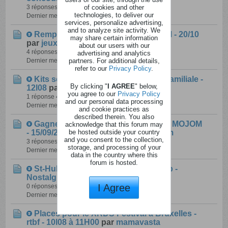
of cookies and other
3 réponses
204 vues
5 aimes
technologies, to deliver our
Dernier message
06 ao�t 2026, 09h47
services, personalize advertising,
and to analyze site activity. We
Remportez 2 places Walibi - MOJOM - 20/10
may share certain information
par
jeux-concours-mojom
about our users with our
4 réponses
344 vues
7 aimes
advertising and analytics
partners. For additional details,
Dernier message
06 ao�t 2026, 09h45
refer to our
Privacy Policy
.
Kits scolaires - Camille Allocation Familiale -
By clicking "
I AGREE
" below,
12l08
par
lucevdv
you agree to our
Privacy Policy
1 réponse
449 vues
39 aimes
and our personal data processing
Dernier message
06 ao�t 2026, 08h45
and cookie practices as
described therein. You also
Gagnez un coffret de pure détente - MOJOM
acknowledge that this forum may
be hosted outside your country
- 15/09/2026
par
jeux-concours-mojom
and you consent to the collection,
3 réponses
250 vues
6 aimes
storage, and processing of your
Dernier message
05 ao�t 2026, 09h12
data in the country where this
forum is hosted.
St-Hubert show 22 et 23l08 Pack Vip -
Nostalgie - xxlxx
par
happy18
I Agree
0 réponses
207 vues
14 aimes
Dernier message
04 ao�t 2026, 18h28
Places pour le XRDS Festival à Bruxelles -
rtbf - 10l08 à 11H00
par
mamavasta