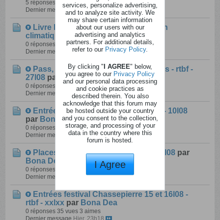
5 réponses
594 vues
42 aimes
services, personalize advertising,
Dernier message
Aujourd'hui, 08h06
and to analyze site activity. We
may share certain information
Livre Manuel pratique pour un jardin
about our users with our
advertising and analytics
climatique - rtbf - xxlxx
par
Bona Dea
partners. For additional details,
0 réponses
72 vues
9 aimes
refer to our
Privacy Policy
.
Dernier message
Hier, 23h50
By clicking "
I AGREE
" below,
Pass, entrées festival Les Solidarités - rtbf -
you agree to our
Privacy Policy
27l08
par
Bona Dea
and our personal data processing
0 réponses
93 vues
11 aimes
and cookie practices as
Dernier message
Hier, 23h39
described therein. You also
acknowledge that this forum may
Entrées festival Chassepierre - rtbf - 10l08
be hosted outside your country
and you consent to the collection,
par
Bona Dea
storage, and processing of your
0 réponses
43 vues
4 aimes
data in the country where this
Dernier message
Hier, 23h34
forum is hosted.
Places ciné Sunny dancer - rtbf - 10l08
par
Bona Dea
I Agree
0 réponses
60 vues
9 aimes
Dernier message
Hier, 23h23
Entrées festival Chassepierre 15 et 16l08 -
rtbf - xxlxx
par
Bona Dea
0 réponses
35 vues
3 aimes
Dernier message
Hier, 23h18