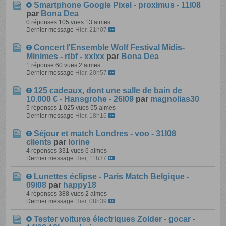
Smartphone Google Pixel - proximus - 11l08
par
Bona Dea
0 réponses
105 vues
13 aimes
Dernier message
Hier, 21h07
Concert l'Ensemble Wolf Festival Midis-
Minimes - rtbf - xxlxx
par
Bona Dea
1 réponse
60 vues
2 aimes
Dernier message
Hier, 20h57
125 cadeaux, dont une salle de bain de
10.000 € - Hansgrohe - 26l09
par
magnolias30
5 réponses
1 025 vues
55 aimes
Dernier message
Hier, 18h16
Séjour et match Londres - voo - 31l08
clients
par
lorine
4 réponses
331 vues
6 aimes
Dernier message
Hier, 11h37
Lunettes éclipse - Paris Match Belgique -
09l08
par
happy18
4 réponses
388 vues
2 aimes
Dernier message
Hier, 08h39
Tester voitures électriques Zolder - gocar -