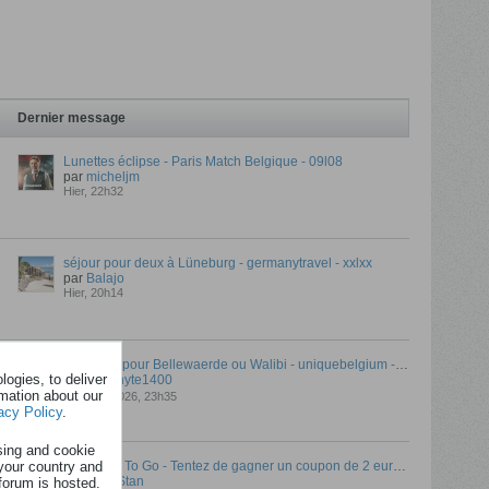
Dernier message
Lunettes éclipse - Paris Match Belgique - 09l08
par
micheljm
Hier, 22h32
séjour pour deux à Lüneburg - germanytravel - xxlxx
par
Balajo
Hier, 20h14
​​​​​​​2 entrées pour Bellewaerde ou Walibi - uniquebelgium - 18l08
ogies, to deliver
par
neophyte1400
rmation about our
04 ao�t 2026, 23h35
acy Policy
.
sing and cookie
your country and
Too Good To Go - Tentez de gagner un coupon de 2 euros chaque heure
par
Fan2Stan
forum is hosted.