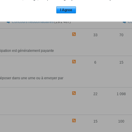
I Agree
Concours hebdomadaires
(19/1 487)
Co
33
70
icipation est généralement payante
6
15
à déposer dans une urne ou à envoyer par
22
1 098
15
100