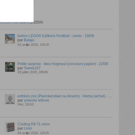
Hier, 21h22
ncours mensuels
(18/204)
ballon LEGO® Editions Football - zenio - 10l09
par
Balajo
02 ao�t 2026, 12h18
Petite surprise - Ikea Hognoul (concours papier) - 22l08
par
Tweek187
28 juillet 2026, 08h45
entrées zoo (Planckendael ou Anvers) - Hema (achat) - 30l08
par
yolande lefevre
Hier, 11h10
Casting Rtl 71 xxlxx
par
Lmoi
04 ao�t 2026, 12h25