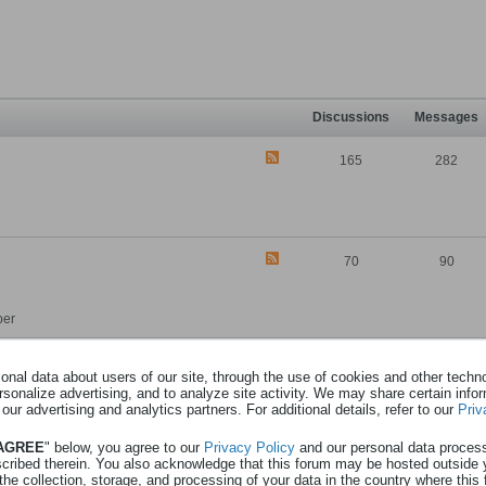
Discussions
Messages
165
282
70
90
per
45
54
nal data about users of our site, through the use of cookies and other technol
rsonalize advertising, and to analyze site activity. We may share certain info
 our advertising and analytics partners. For additional details, refer to our
Priv
 AGREE
" below, you agree to our
Privacy Policy
and our personal data proces
scribed therein. You also acknowledge that this forum may be hosted outside 
71
1 827
the collection, storage, and processing of your data in the country where this 