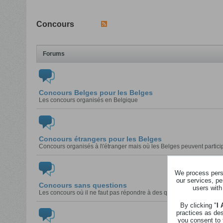
Concours
Forums
Concours Belges pour les Belges
Les concours organisés en Belgique
Concours étrangers pour les Belges
Concours organisés à l\'étranger mais où les Belges peuvent partici
We process perso
our services, pe
Concours sans questions
users with
Les concours où il ne faut pas répondre à des questions
By clicking "
I
practices as de
you consent to 