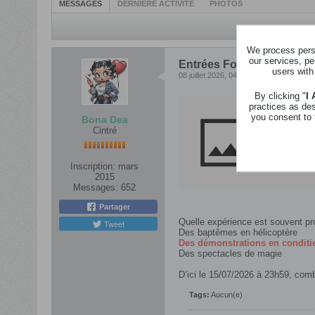
MESSAGES
DERNIÈRE ACTIVITÉ
PHOTOS
We process perso
our services, pe
Entrées Foire de Libramont
users with
08 juillet 2026, 04h17
By clicking "
I
practices as de
you consent to 
CONCOURS | 
Bona Dea
Cintré
Du 24 au 27 
journées pla
Inscription:
mars
2015
Messages:
652
Partager
Quelle expérience est souvent pr
Tweet
Des baptêmes en hélicoptère
Des démonstrations en conditio
Des spectacles de magie
D’ici le 15/07/2026 à 23h59, com
Tags:
Aucun(e)