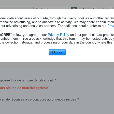
Page
sur
1
nal data about users of our site, through the use of cookies and other technol
rsonalize advertising, and to analyze site activity. We may share certain info
 - lavenir - 15l07
 our advertising and analytics partners. For additional details, refer to our
Priv
 AGREE
" below, you agree to our
Privacy Policy
and our personal data proces
scribed therein. You also acknowledge that this forum may be hosted outside 
the collection, storage, and processing of your data in the country where this 
Remportez vos entrées pour la Foire de Libramont !
juillet 2026, la Foire de Libramont ouvrira à nouveau ses portes pour quatre
I Agree
cées sous le signe de l'innovation, de la découverte...
oposée lors de la Foire de Libramont ?
ns réelles de matériel agricole
bien de réponses à ce concours aurons-nous reçues ?​