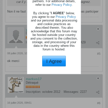
partners. For additional details,
car il y a bien longtemps que je n ai plus rien gagnez.
refer to our
Privacy Policy
.
Non il ne faut pas être abonné, sinon tu ne pourrais pas participer
By clicking "
I AGREE
" below,
you agree to our
Privacy Policy
and our personal data processing
and cookie practices as
described therein. You also
yolande lefevre
acknowledge that this forum may
Dingo
be hosted outside your country
and you consent to the collection,
storage, and processing of your
Inscription:
janvier 2012
Messages:
4429
data in the country where this
forum is hosted.
08 juillet 2026, 10h52
#5
I Agree
ok merci
markus17
Détraqué
Inscription:
octobre 2012
Messages:
2227
16 juillet 2026, 09h51
#6