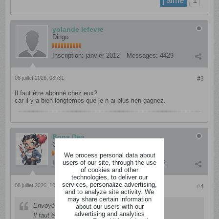
1
j'aime
yolande lefevre
Dingo
Inscription:
janvier 2012
Messages:
4429
08 juillet 2026, 08h31
#3
Il faut être abonné chez eux?
car il y a bien longtemps que je n ai plus rien gagnez.
Bona Dea
Cintré
We process personal data about
users of our site, through the use
Inscription:
mars 2015
Messages:
652
of cookies and other
technologies, to deliver our
services, personalize advertising,
08 juillet 2026, 10h28
#4
and to analyze site activity. We
may share certain information
Envoyé par
yolande lefevre
about our users with our
advertising and analytics
Il faut être abonné chez eux?