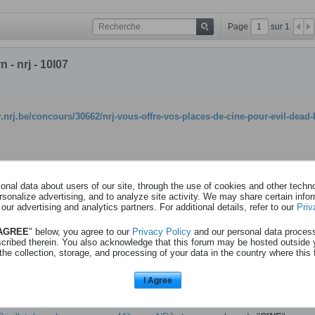
Page
sur
1
 - nrj - 10l07
.nrj.be/concours/30662/nrj-vous-offre-vos-places-de-cine-pour-evil-dead
nal data about users of our site, through the use of cookies and other technol
rsonalize advertising, and to analyze site activity. We may share certain info
 our advertising and analytics partners. For additional details, refer to our
Priv
découvrir
Evil Dead Burn
, le nouveau chapitre de la saga culte d’horreur. Une
 AGREE
" below, you agree to our
Privacy Policy
and our personal data proces
t brutalement fun… à vivre entre amis, si vous osez.
scribed therein. You also acknowledge that this forum may be hosted outside 
the collection, storage, and processing of your data in the country where this 
nt sa belle-famille dans une maison isolée pour un dernier repas en mémoire 
ourne vite au cauchemar lorsqu’une force démoniaque s’invite à table.
I Agree
e Evil Dead,
Evil Dead Burn
promet une descente aux enfers aussi intense q