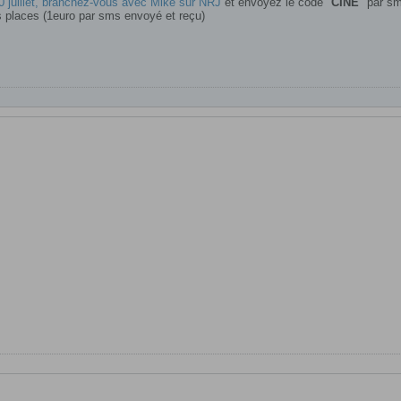
 juillet, branchez-vous avec Mike sur NRJ
et envoyez le code "
CINE
" par s
s places (1euro par sms envoyé et reçu)