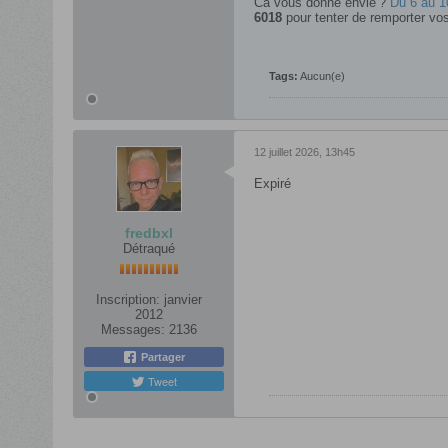
Ca vous donne envie ?
Du 6 au 10
6018
pour tenter de remporter vo
Tags:
Aucun(e)
12 juillet 2026, 13h45
Expiré
fredbxl
Détraqué
Inscription:
janvier
2012
Messages:
2136
Partager
Tweet