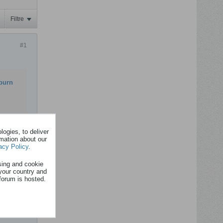
Filtre
#1
-burn
ogies, to deliver
rmation about our
acy Policy
.
sing and cookie
your country and
forum is hosted.
de son
ue fun.