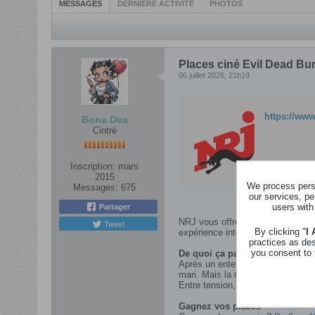
MESSAGES
DERNIÈRE ACTIVITÉ
PHOTOS
Places ciné Evil Dead Burn
06 juillet 2026, 21h19
https://www
Bona Dea
Cintré
Inscription:
mars
2015
We process perso
Messages:
675
our services, pe
users with
Partager
NRJ vous offre vos places pour 
Tweet
By clicking "
I
expérience intense, démoniaque e
practices as de
you consent to 
De quoi ça parle ?
Après un enterrement, Alice rejoi
mari. Mais la réunion familiale t
Entre tension, carnage et héritag
Gagnez vos places