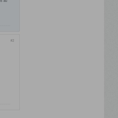
ms au
#2