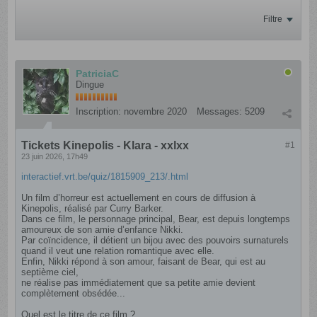
Filtre
PatriciaC
Dingue
Inscription:
novembre 2020
Messages:
5209
Tickets Kinepolis - Klara - xxlxx
#1
23 juin 2026, 17h49
interactief.vrt.be/quiz/1815909_213/.html
Un film d’horreur est actuellement en cours de diffusion à
Kinepolis, réalisé par Curry Barker.
Dans ce film, le personnage principal, Bear, est depuis longtemps
amoureux de son amie d’enfance Nikki.
Par coïncidence, il détient un bijou avec des pouvoirs surnaturels
quand il veut une relation romantique avec elle.
Enfin, Nikki répond à son amour, faisant de Bear, qui est au
septième ciel,
ne réalise pas immédiatement que sa petite amie devient
complètement obsédée...
Quel est le titre de ce film ?