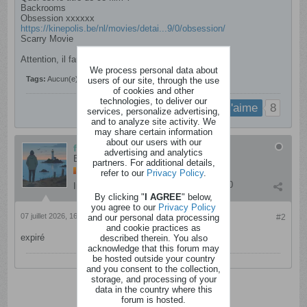
Backrooms
Obsession xxxxxx
https://kinepolis.be/nl/movies/detai...9/0/obsession/
Scarry Movie
Attention, il faut un profil VRT pour pouvoir participer​​
We process personal data about
Tags:
Aucun(e)
users of our site, through the use
of cookies and other
technologies, to deliver our
8
j'aime
services, personalize advertising,
and to analyze site activity. We
may share certain information
about our users with our
fktwix
advertising and analytics
Branquignol
partners. For additional details,
refer to our
Privacy Policy
.
Messages:
110
Inscription:
ao�t 2021
By clicking "
I AGREE
" below,
you agree to our
Privacy Policy
07 juillet 2026, 16h50
and our personal data processing
#2
and cookie practices as
expiré
described therein. You also
acknowledge that this forum may
be hosted outside your country
and you consent to the collection,
storage, and processing of your
data in the country where this
forum is hosted.