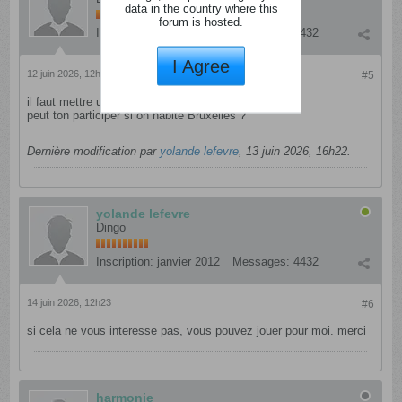
data in the country where this
forum is hosted.
Inscription:
janvier 2012
Messages:
4432
I Agree
12 juin 2026, 12h49
#5
il faut mettre une photo de profil pour participer .
peut ton participer si on habite Bruxelles ?
Dernière modification par
yolande lefevre
,
13 juin 2026, 16h22
.
yolande lefevre
Dingo
Inscription:
janvier 2012
Messages:
4432
14 juin 2026, 12h23
#6
si cela ne vous interesse pas, vous pouvez jouer pour moi. merci
harmonie