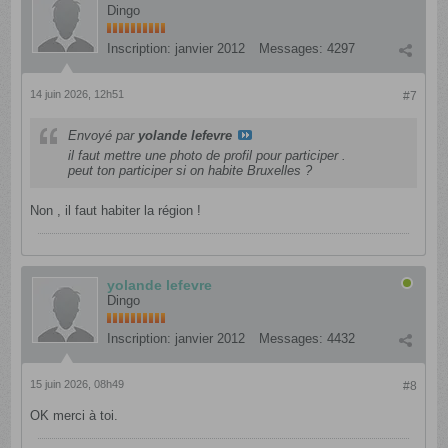
Dingo
Inscription:
janvier 2012
Messages:
4297
14 juin 2026, 12h51
#7
Envoyé par
yolande lefevre
il faut mettre une photo de profil pour participer .
peut ton participer si on habite Bruxelles ?
Non , il faut habiter la région !
yolande lefevre
Dingo
Inscription:
janvier 2012
Messages:
4432
15 juin 2026, 08h49
#8
OK merci à toi.