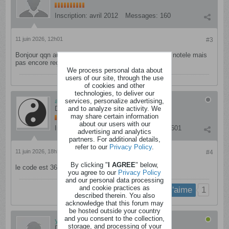
Inscription:
avril 2012
Messages:
160
11 juin 2026, 12h01
#3
Bonjour qqn aurait le code?je viens de m inscrire sur notele mais
pas encore reçu la newsletter..
We process personal data about
users of our site, through the use
of cookies and other
technologies, to deliver our
services, personalize advertising,
atiri
and to analyze site activity. We
Dingo
may share certain information
about our users with our
Inscription:
janvier 2012
Messages:
3601
advertising and analytics
partners. For additional details,
refer to our
Privacy Policy
.
11 juin 2026, 18h57
#4
By clicking "
I AGREE
" below,
le code est 36E5A3
you agree to our
Privacy Policy
and our personal data processing
and cookie practices as
1
j'aime
described therein. You also
acknowledge that this forum may
be hosted outside your country
and you consent to the collection,
yolande lefevre
storage, and processing of your
Dingo