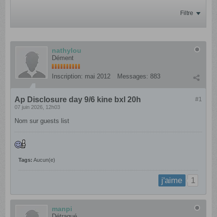
Filtre
nathylou
Dément
Inscription:
mai 2012
Messages:
883
Ap Disclosure day 9/6 kine bxl 20h
#1
07 juin 2026, 12h03
Nom sur guests list
Tags:
Aucun(e)
1
j'aime
manpi
Détraqué