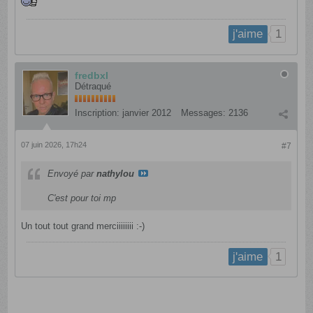
1
j'aime
fredbxl
Détraqué
Inscription:
janvier 2012
Messages:
2136
07 juin 2026, 17h24
#7
Envoyé par
nathylou
C'est pour toi mp
Un tout tout grand merciiiiiiii :-)
1
j'aime