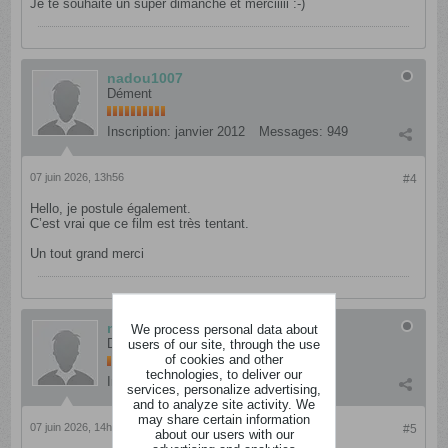
Je te souhaite un super dimanche et merciiiii :-)
nadou1007
Dément
Inscription:
janvier 2012
Messages:
949
07 juin 2026, 13h56
#4
Hello, je postule également.
C’est vrai que ce film est très tentant.
Un tout grand merci
nathylou
We process personal data about
users of our site, through the use
Dément
of cookies and other
technologies, to deliver our
Inscription:
mai 2012
Messages:
883
services, personalize advertising,
and to analyze site activity. We
may share certain information
07 juin 2026, 14h25
#5
about our users with our