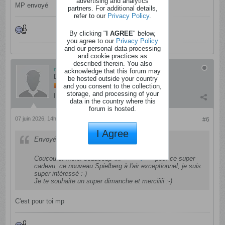
advertising and analytics
MP envoyé
partners. For additional details,
refer to our
Privacy Policy
.
By clicking "
I AGREE
" below,
you agree to our
Privacy Policy
and our personal data processing
and cookie practices as
described therein. You also
nathylou
acknowledge that this forum may
Dément
be hosted outside your country
and you consent to the collection,
storage, and processing of your
Inscription:
mai 2012
Messages:
883
data in the country where this
forum is hosted.
07 juin 2026, 14h26
#6
I Agree
Envoyé par
fredbxl
nathylou
Coucou et merci beaucoup
pour ce super
cadeau, ce nouveau Spielberg à l'air exceptionnel, je suis
super intéressé :-)
Je te souhaite un super dimanche et merciiiii :-)
C'est pour toi mp