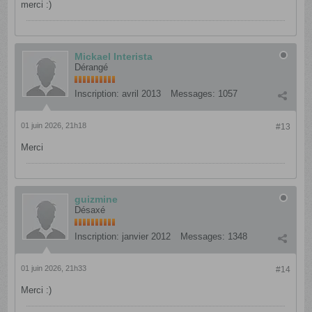
merci :)
Mickael Interista
Dérangé
Inscription:
avril 2013
Messages:
1057
01 juin 2026, 21h18
#13
Merci
guizmine
Désaxé
Inscription:
janvier 2012
Messages:
1348
01 juin 2026, 21h33
#14
Merci :)