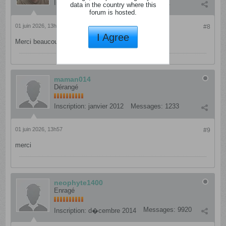
Inscription:
mai 2012
Messages:
3311
data in the country where this
forum is hosted.
01 juin 2026, 13h37
#8
I Agree
Merci beaucoup !
maman014
Dérangé
Inscription:
janvier 2012
Messages:
1233
01 juin 2026, 13h57
#9
merci
neophyte1400
Enragé
Messages:
9920
Inscription:
d�cembre 2014