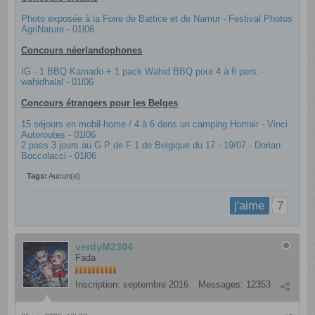
Photo exposée à la Foire de Battice et de Namur - Festival Photos
AgriNature - 01l06
Concours néerlandophones
IG - 1 BBQ Kamado + 1 pack Wahid BBQ pour 4 à 6 pers. -
wahidhalal - 01l06
Concours étrangers pour les Belges
15 séjours en mobil-home / 4 à 6 dans un camping Homair - Vinci
Autoroutes - 01l06
2 pass 3 jours au G P de F 1 de Belgique du 17 - 19/07 - Dorian
Boccolacci - 01l06
Tags:
Aucun(e)
7
j'aime
verdyM2304
Fada
Inscription:
septembre 2016
Messages:
12353