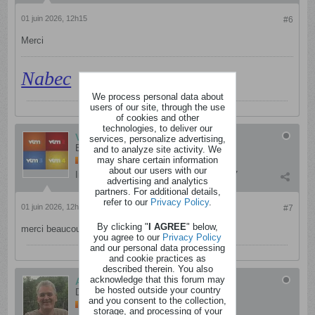
01 juin 2026, 12h15
#6
Merci
Nabec
We process personal data about
users of our site, through the use
of cookies and other
technologies, to deliver our
VTMVT4
services, personalize advertising,
Enragé
and to analyze site activity. We
may share certain information
about our users with our
Inscription:
mai 2021
Messages:
9657
advertising and analytics
partners. For additional details,
refer to our
Privacy Policy
.
01 juin 2026, 12h35
#7
By clicking "
I AGREE
" below,
merci beaucoup
you agree to our
Privacy Policy
and our personal data processing
and cookie practices as
described therein. You also
acknowledge that this forum may
Ariel
be hosted outside your country
Dingo
and you consent to the collection,
storage, and processing of your