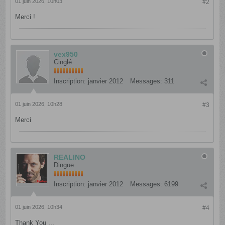
01 juin 2026, 10h03
#2
Merci !
vex950
Cinglé
Inscription:
janvier 2012
Messages:
311
01 juin 2026, 10h28
#3
Merci
REALINO
Dingue
Inscription:
janvier 2012
Messages:
6199
01 juin 2026, 10h34
#4
Thank You ...