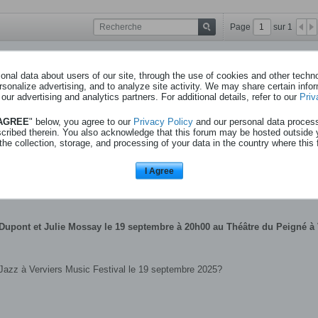
Page
sur
1
ert de Johan Dupont et Julie Mossay
05 septembre 
nal data about users of our site, through the use of cookies and other technol
rsonalize advertising, and to analyze site activity. We may share certain info
 our advertising and analytics partners. For additional details, refer to our
Priv
 AGREE
" below, you agree to our
Privacy Policy
and our personal data proces
scribed therein. You also acknowledge that this forum may be hosted outside 
sur RTBF.be : retrouvez toutes les news info, sport, culture, musique et bien pl
the collection, storage, and processing of your data in the country where this 
o et marques de la RTBF.
I Agree
Dupont et Julie Mossay le 19 septembre à 20h00 au Théâtre du Peigné à 
 Jazz à Verviers Music Festival le 19 septembre 2025?