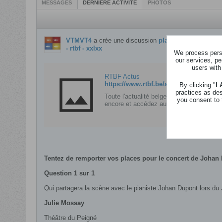
MESSAGES
DERNIÈRE ACTIVITÉ
PHOTOS
VTMVT4
a crée une discussion
places pour le conc
- rtbf - xxlxx
We process perso
our services, pe
users with
RTBF Actus
By clicking "
I
practices as de
Toute l'actualité belge et internationale 
you consent to 
encore et accédez aux chaînes TV, radi
Tentez de remporter vos places pour le concert de Johan 
Question 1 sur 1
Qui partagera la scène avec le pianiste Johan Dupont lors du
Julie Mossay
Théâtre du Peigné