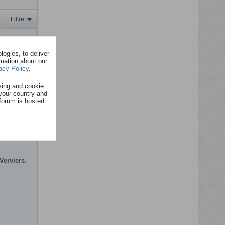
Filtre
2025, 13h26
ogies, to deliver
rmation about our
acy Policy
.
https://www.rtbf.be/article/remportez-vos-places-pour-le-concert-de-johan-dupont-et-julie-mossay-dans-le-cadre-de-jazz-a-verviers-2025-11587560
sing and cookie
your country and
us
forum is hosted.
Verviers.