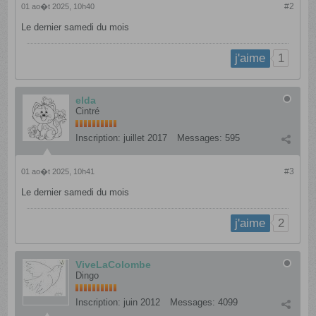
#2
01 ao�t 2025, 10h40
Le dernier samedi du mois
1
j'aime
elda
Cintré
Inscription:
juillet 2017
Messages:
595
#3
01 ao�t 2025, 10h41
Le dernier samedi du mois
2
j'aime
ViveLaColombe
Dingo
Inscription:
juin 2012
Messages:
4099