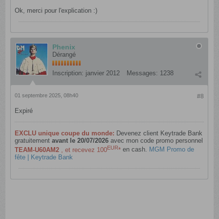
Ok, merci pour l'explication :)
Phenix
Dérangé
Inscription:
janvier 2012
Messages:
1238
01 septembre 2025, 08h40
#8
Expiré
EXCLU unique coupe du monde:
Devenez client Keytrade Bank
gratuitement
avant le 20/07/2026
avec mon code promo personnel
EUR
TEAM-U60AM2
, et recevez 100
*
en cash.
MGM Promo de
fête | Keytrade Bank
​​