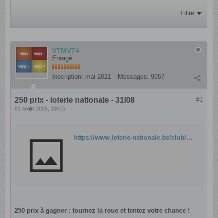
Filtre
VTMVT4
Enragé
Inscription:
mai 2021
Messages:
9657
250 prix - loterie nationale - 31l08
#1
01 ao�t 2025, 10h15
https://www.loterie-nationale.be/club/concours/roue-des-cadeaux
250 prix à gagner : tournez la roue et tentez votre chance !