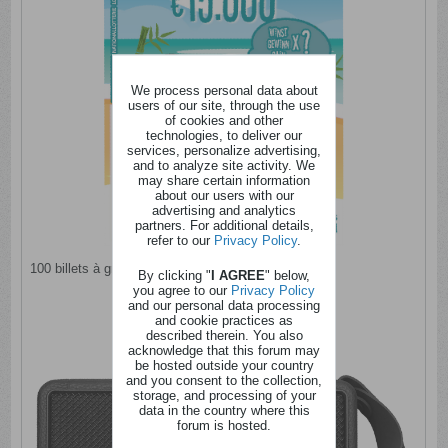
We process personal data about
users of our site, through the use
of cookies and other
technologies, to deliver our
services, personalize advertising,
and to analyze site activity. We
may share certain information
about our users with our
advertising and analytics
partners. For additional details,
refer to our
Privacy Policy
.
100 billets à gratter Presto à 2 €
By clicking "
I AGREE
" below,
you agree to our
Privacy Policy
and our personal data processing
and cookie practices as
described therein. You also
acknowledge that this forum may
be hosted outside your country
and you consent to the collection,
storage, and processing of your
data in the country where this
forum is hosted.