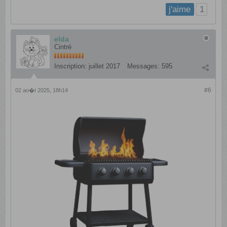
1
j'aime
elda
Cintré
Inscription:
juillet 2017
Messages:
595
#6
02 ao�t 2025, 18h14