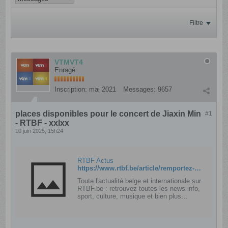
Filtre
VTMVT4
Enragé
Inscription:
mai 2021
Messages:
9657
places disponibles pour le concert de Jiaxin Min
#1
- RTBF - xxlxx
10 juin 2025, 15h24
RTBF Actus
https://www.rtbf.be/article/remportez-vos-places-pour-le-concert-de-jiaxin-min-11555971
Toute l'actualité belge et internationale sur
RTBF.be : retrouvez toutes les news info,
sport, culture, musique et bien plus
encore et accédez aux chaînes TV, radio
et marques de la RTBF.