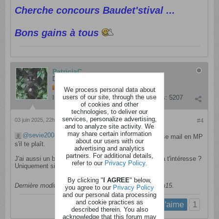
Cherche concours Baudet'stival ...
Bons gains à tous
PatriciaC
Dingue
We process personal data about
users of our site, through the use
Inscription:
novembre 2020
Messages:
5207
of cookies and other
technologies, to deliver our
services, personalize advertising,
03 juin 2025, 22h13
#4
and to analyze site activity. We
may share certain information
sevie2008
, C'est pour toi, envoie-moi ton adresse mail en MP
about our users with our
s'il te plaît.
advertising and analytics
partners. For additional details,
J'ai aussi un bon de réduction de 15 € chez eux si ça t'intéresse ?
refer to our
Privacy Policy
.
Uniquement si tu es sûre de l'utiliser STP.
By clicking "
I AGREE
" below,
Dernière modification par
PatriciaC
,
03 juin 2025, 22h15
.
you agree to our
Privacy Policy
and our personal data processing
and cookie practices as
1
j'aime
described therein. You also
acknowledge that this forum may