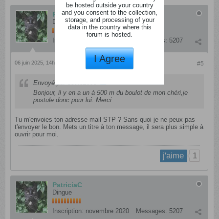
be hosted outside your country
and you consent to the collection,
PatriciaC
storage, and processing of your
Dingue
data in the country where this
forum is hosted.
Inscription:
novembre 2020
Messages:
5207
I Agree
06 juin 2025, 14h35
#5
Envoyé par
sevie2008
Bonjour, il y en a un à 500 m du boulot de mon chéri,je
postule donc pour lui. Merci
Tu m'envoies ton adresse mail STP ? Sans quoi je ne peux pas
t'envoyer le bon. Mets un titre à ton message, il sera plus simple à
ouvrir pour moi.
1
j'aime
PatriciaC
Dingue
Inscription:
novembre 2020
Messages:
5207