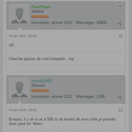
Fan2Stan
Veilleur
Inscription:
janvier 2012
Messages:
10805
03 juin 2025, 10h40
#2
UP.....
Cherche places de ciné kinepolis , mp
sevie2008
Désaxé
Inscription:
janvier 2012
Messages:
1348
03 juin 2025, 14h26
#3
Bonjour, il y en a un à 500 m du boulot de mon chéri,je postule
donc pour lui. Merci