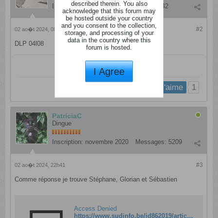
described therein. You also
Inscription:
mars 2012
Messages:
3342
acknowledge that this forum may
be hosted outside your country
and you consent to the collection,
#2
02 ao�t 2024, 08h36
storage, and processing of your
data in the country where this
DLP 04l08
forum is hosted.
I Agree
1
j'aime
PatriciaC
Dingue
Inscription:
novembre 2020
Messages:
5209
#3
02 ao�t 2024, 22h41
Comme réponse je trouve Stéphane, Glorian et Sébastien
Access Denied
https://www.sudinfo.be/id862019/article/2024-07-26/vous-voulez-faire-expertiser-vos-objets-par-les-acheteurs-daffaire-conclue-la