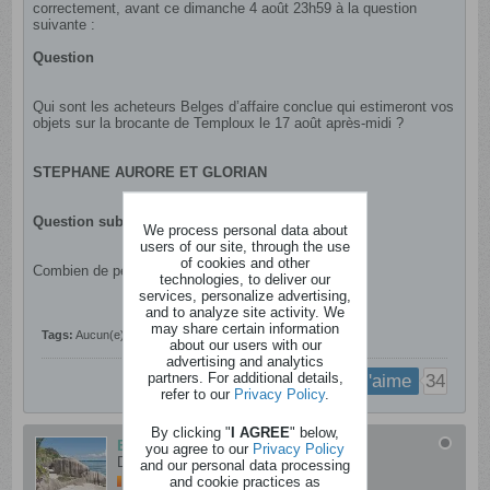
correctement, avant ce dimanche 4 août 23h59 à la question
suivante :
Question
Qui sont les acheteurs Belges d’affaire conclue qui estimeront vos
objets sur la brocante de Temploux le 17 août après-midi ?
STEPHANE AURORE ET GLORIAN
Question subsidiaire
We process personal data about
users of our site, through the use
of cookies and other
Combien de personnes participeront à ce concours ?
technologies, to deliver our
services, personalize advertising,
and to analyze site activity. We
may share certain information
Tags:
Aucun(e)
about our users with our
advertising and analytics
partners. For additional details,
34
j'aime
refer to our
Privacy Policy
.
By clicking "
I AGREE
" below,
Balajo
you agree to our
Privacy Policy
Dingo
and our personal data processing
and cookie practices as