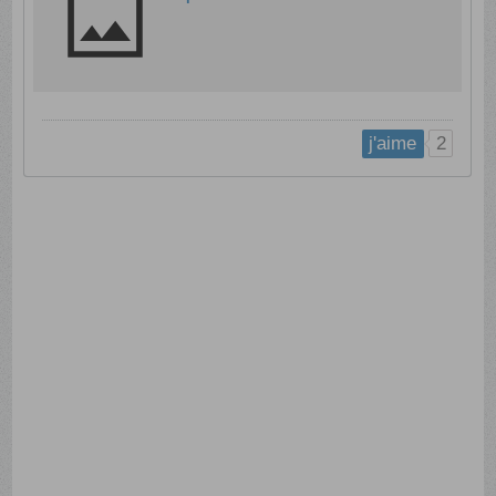
2
j'aime