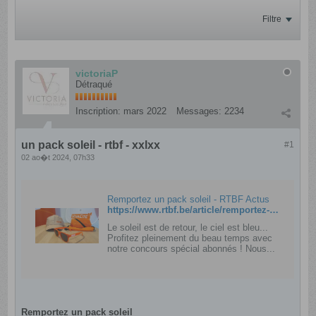
Filtre
victoriaP
Détraqué
Inscription:
mars 2022
Messages:
2234
un pack soleil - rtbf - xxlxx
#1
02 ao�t 2024, 07h33
Remportez un pack soleil - RTBF Actus
https://www.rtbf.be/article/remportez-un-pack-soleil-11413498
Le soleil est de retour, le ciel est bleu...
Profitez pleinement du beau temps avec
notre concours spécial abonnés ! Nous...
Remportez un pack soleil