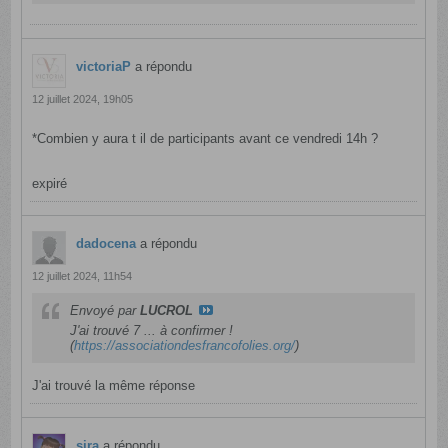
victoriaP
a répondu
12 juillet 2024, 19h05
*Combien y aura t il de participants avant ce vendredi 14h ?​
expiré
dadocena
a répondu
12 juillet 2024, 11h54
Envoyé par
LUCROL
J'ai trouvé 7 ... à confirmer !
(
https://associationdesfrancofolies.org/
)
J'ai trouvé la même réponse
sira
a répondu