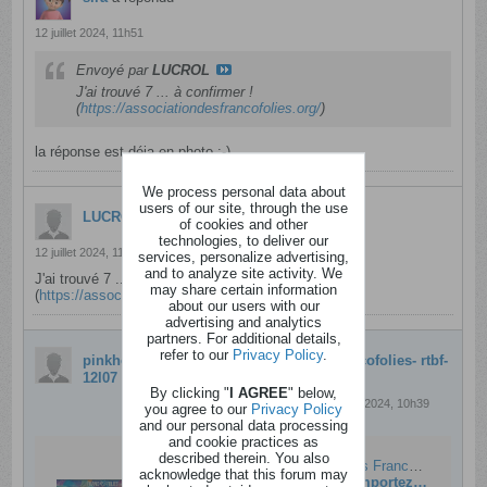
12 juillet 2024, 11h51
Envoyé par
LUCROL
J'ai trouvé 7 ... à confirmer !
(
https://associationdesfrancofolies.org/
)
la réponse est déja en photo :-)
We process personal data about
users of our site, through the use
LUCROL
a répondu
of cookies and other
technologies, to deliver our
12 juillet 2024, 11h43
services, personalize advertising,
and to analyze site activity. We
J'ai trouvé 7 ... à confirmer !
may share certain information
(
https://associationdesfrancofolies.org/
)
about our users with our
advertising and analytics
partners. For additional details,
refer to our
Privacy Policy
.
pinkhelll
a crée une discussion
Ticket francofolies- rtbf-
12l07
By clicking "
I AGREE
" below,
12 juillet 2024, 10h39
you agree to our
Privacy Policy
and our personal data processing
and cookie practices as
described therein. You also
Remportez vos entrées pour les Francofolies de Spa ! - RTBF Actus
acknowledge that this forum may
https://www.rtbf.be/article/remportez-vos-entrees-pour-les-francofolies-de-spa-11400273