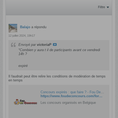
Filtre
Balajo
a répondu
12 juillet 2024, 19h17
Envoyé par
victoriaP
*Combien y aura t il de participants avant ce vendredi
14h ?​
expiré
Il faudrait peut être relire les conditions de modération de temps
en temps
Concours expirés : que faire ? - Fou De Concours
https://www.foudeconcours.com/forum/concours/concours-belges-pour-les-belges/17543-concours-expir%C3%A3%C2%A9s-que-faire
Les concours organisés en Belgique