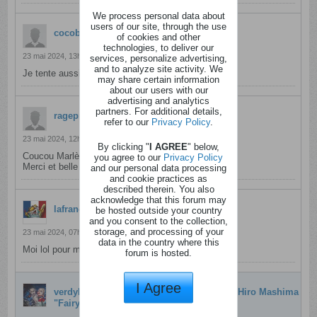
We process personal data about
users of our site, through the use
cocobond2
a répondu
of cookies and other
technologies, to deliver our
23 mai 2024, 13h50
services, personalize advertising,
and to analyze site activity. We
Je tente aussi, bonne journée à tous
may share certain information
about our users with our
advertising and analytics
partners. For additional details,
ragepro
a répondu
refer to our
Privacy Policy
.
23 mai 2024, 12h20
By clicking "
I AGREE
" below,
Coucou Marlène. Partant, pour ma fille.
you agree to our
Privacy Policy
Merci et belle journée
and our personal data processing
and cookie practices as
described therein. You also
acknowledge that this forum may
lafrancaise
a répondu
be hosted outside your country
and you consent to the collection,
storage, and processing of your
23 mai 2024, 07h52
data in the country where this
Moi lol pour mon chéri
forum is hosted.
I Agree
verdyM2304
a crée une discussion
MANGA Hiro Mashima
"FairyTail, Tome12" Pika Edition.