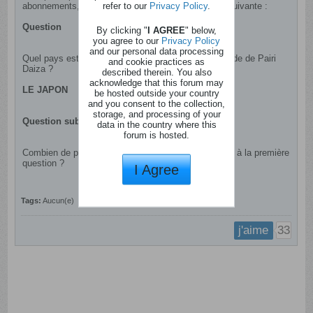
refer to our
Privacy Policy
.
abonnements, il te suffit de répondre à la question suivante :
Question
By clicking "
I AGREE
" below,
you agree to our
Privacy Policy
and our personal data processing
Quel pays est mis à l’honneur dans le nouveau monde de Pairi
and cookie practices as
Daiza ?
described therein. You also
acknowledge that this forum may
LE JAPON
be hosted outside your country
and you consent to the collection,
storage, and processing of your
Question subsidiaire
data in the country where this
forum is hosted.
Combien de personnes auront répondu correctement à la première
question ?
I Agree
Tags:
Aucun(e)
33
j'aime