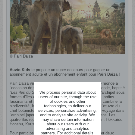
© Pairi Daiza
Auvio Kids
te propose un super concours pour gagner un
abonnement adulte et un abonnement enfant pour
Pairi Daiza
!
Pairi Daiza vient tout juste d’inaugurer son neuvième monde à
l'occasion de ses 30 ans d'existence. Ce nouveau monde, baptisé
We process personal data about
"
Les îles du Soleil Levant
" présente les beautés de l'archipel sous
users of our site, through the use
formes d'îles avec ses animaux emblématiques, ses jardins
of cookies and other
fascinants et ses traditions culturelles ancestrales, il combine la
technologies, to deliver our
biodiversité, la culture et l'ambiance du Japon. Il est l'œuvre du
services, personalize advertising,
chef botaniste de Pairi Daiza, Guy Vandersande, qui voyage dans
and to analyze site activity. We
l'archipel japonais tous les ans depuis plus de vingt ans. Les
may share certain information
quatre îles représentées dans ce nouveau monde sont Hokkaïdo,
about our users with our
Honshu, Kyushu et Shikoku.
advertising and analytics
partners. For additional details,
Pour participer à notre concours et tenter de remporter deux