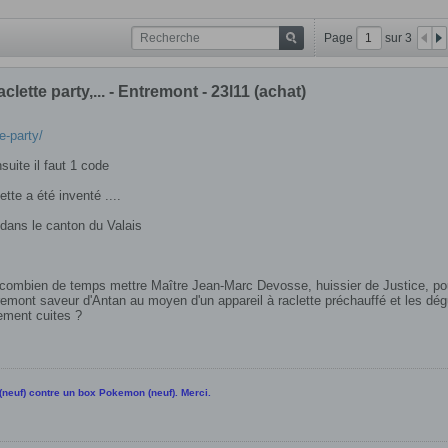
Page
sur
3
ette party,... - Entremont - 23l11 (achat)
e-party/
suite il faut 1 code
ette a été inventé ....
dans le canton du Valais
, combien de temps mettre Maître Jean-Marc Devosse, huissier de Justice, pou
remont saveur d'Antan au moyen d'un appareil à raclette préchauffé et les dég
ement cuites ?
(neuf) contre un box Pokemon (neuf). Merci.