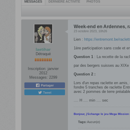
MESSAGES
DERNIÈRE ACTIVITÉ
PHOTOS
Week-end en Ardennes, racl
23 octobre 2023, 10h26
Lien :
https://entremont.be/raclett
1ère participation sans code et en
laetihar
Détraqué
Question 1
: La recette de la racl
par des bergers suisses au XIXe 
Inscription:
janvier
2012
Question 2 :
Messages:
2299
Lors d'un repas raclette en amis
Partager
fondre 5 tranches de raclette Ent
avec 2 pommes de terre préalabl
Tweet
.... H .... min .... sec
Bonjour, j'échange le jeu Mega Mission 
Tags:
Aucun(e)