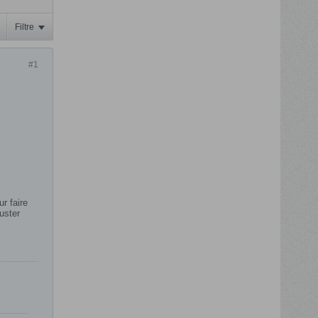
Filtre
#1
r faire
uster