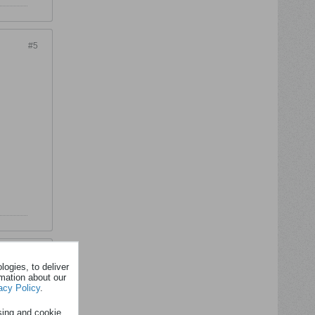
#5
#6
ogies, to deliver
rmation about our
acy Policy
.
sing and cookie