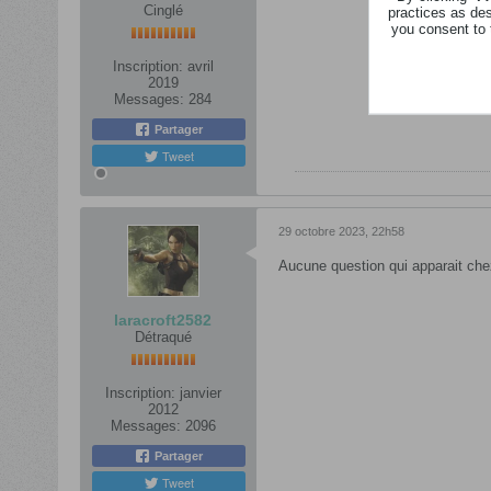
Cinglé
practices as de
you consent to 
Inscription:
avril
2019
Messages:
284
Partager
Tweet
29 octobre 2023, 22h58
Aucune question qui apparait chez
laracroft2582
Détraqué
Inscription:
janvier
2012
Messages:
2096
Partager
Tweet