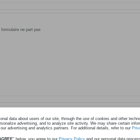
e formulaire ne part pas
nal data about users of our site, through the use of cookies and other technol
rsonalize advertising, and to analyze site activity. We may share certain info
 our advertising and analytics partners. For additional details, refer to our
Priv
 AGREE
" below, you agree to our
Privacy Policy
and our personal data proces