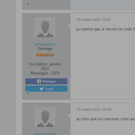
23 octobre 2023, 15h11
je n'arrive pas à inscrire le code !!
plumplum
Dérangé
Inscription:
janvier
2012
Messages:
1204
Partager
Tweet
23 octobre 2023, 15h38
je crois que ce concours n'est 
mauvevert