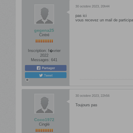
30 octobre 2023, 20h44
pas ici
vous recevez un mail de participa
gegena25
Cintré
Inscription:
f�vrier
2022
Messages:
641
Partager
Tweet
30 octobre 2023, 22h56
Toujours pas
Coco1972
Cinglé