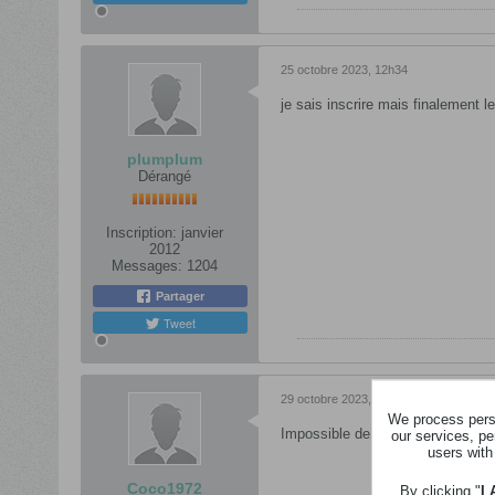
25 octobre 2023, 12h34
je sais inscrire mais finalement l
plumplum
Dérangé
Inscription:
janvier
2012
Messages:
1204
Partager
Tweet
29 octobre 2023, 21h20
We process perso
Impossible de jouer
our services, pe
users with
Coco1972
By clicking "
I