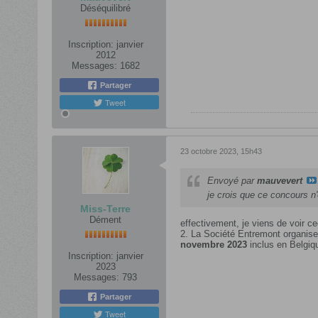
Déséquilibré
Inscription:
janvier
2012
Messages:
1682
Partager
Tweet
23 octobre 2023, 15h43
Envoyé par
mauvevert
je crois que ce concours 
Miss-Terre
Dément
effectivement, je viens de voir ce
2. La Société Entremont organise 
novembre 2023
inclus en Belgiq
Inscription:
janvier
2023
Messages:
793
Partager
Tweet