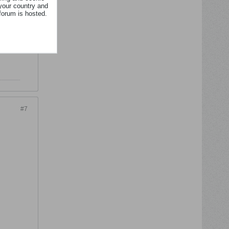
your country and
forum is hosted.
#7